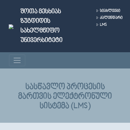
Skip to main content
ᲨᲝᲗᲐ ᲛᲔᲡᲮᲘᲐᲡ
ᲡᲘᲐᲮᲚᲔᲔᲑᲘ
ᲙᲐᲚᲔᲜᲓᲐᲠᲘ
ᲖᲣᲒᲓᲘᲓᲘᲡ
LMS
ᲡᲐᲮᲔᲚᲛᲬᲘᲤᲝ
ᲣᲜᲘᲕᲔᲠᲡᲘᲢᲔᲢᲘ
ᲡᲐᲡᲬᲐᲕᲚᲝ ᲞᲠᲝᲪᲔᲡᲘᲡ
ᲛᲐᲠᲗᲕᲘᲡ ᲔᲚᲔᲥᲢᲠᲝᲜᲣᲚᲘ
ᲡᲘᲡᲢᲔᲛᲐ (LMS)