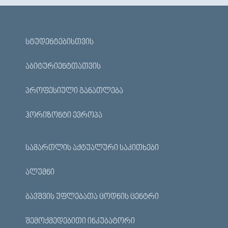
ᲡᲢᲣᲓᲔᲜᲢᲔᲑᲘᲡᲗᲕᲘᲡ
ᲐᲑᲘᲢᲣᲠᲘᲔᲜᲢᲗᲐᲗᲕᲘᲡ
ᲞᲠᲝᲤᲔᲡᲘᲣᲚᲘ ᲒᲐᲜᲐᲗᲚᲔᲑᲐ
ᲰᲝᲠᲘᲖᲝᲜᲢᲘ ᲔᲕᲠᲝᲞᲐ
ᲡᲐᲛᲐᲠᲗᲚᲘᲡ ᲐᲥᲢᲣᲐᲚᲣᲠᲘ ᲡᲐᲙᲘᲗᲮᲔᲑᲘ
ᲐᲚᲣᲛᲜᲘ
ᲑᲐᲕᲨᲕᲘᲡ ᲣᲤᲚᲔᲑᲐᲗᲐ ᲪᲝᲓᲜᲘᲡ ᲪᲔᲜᲢᲠᲘ
ᲨᲔᲛᲝᲥᲛᲔᲓᲔᲑᲘᲗᲘ ᲘᲜᲙᲣᲑᲐᲢᲝᲠᲘ