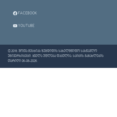
FACEBOOK
YOUTUBE
© 2018. ᲨᲝᲗᲐ ᲛᲔᲡᲮᲘᲐᲡ ᲖᲣᲒᲓᲘᲓᲘᲡ ᲡᲐᲮᲔᲚᲛᲬᲘᲤᲝ ᲡᲐᲡᲬᲐᲕᲚᲝ
ᲣᲜᲘᲕᲔᲠᲡᲘᲢᲔᲢᲘ. ᲧᲕᲔᲚᲐ ᲣᲤᲚᲔᲑᲐ ᲓᲐᲪᲣᲚᲘᲐ. ᲡᲐᲘᲢᲘᲡ ᲒᲐᲜᲐᲮᲚᲔᲑᲘᲡ
ᲗᲐᲠᲘᲦᲘ 06-08-2026.