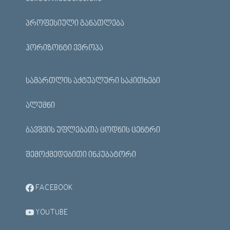
ᲞᲠᲝᲤᲔᲡᲘᲣᲚᲘ ᲒᲐᲜᲐᲗᲚᲔᲑᲐ
ᲰᲝᲠᲘᲖᲝᲜᲢᲘ ᲔᲕᲠᲝᲞᲐ
ᲡᲐᲛᲐᲠᲗᲚᲘᲡ ᲐᲥᲢᲣᲐᲚᲣᲠᲘ ᲡᲐᲙᲘᲗᲮᲔᲑᲘ
ᲐᲚᲣᲛᲜᲘ
ᲑᲐᲕᲨᲕᲘᲡ ᲣᲤᲚᲔᲑᲐᲗᲐ ᲪᲝᲓᲜᲘᲡ ᲪᲔᲜᲢᲠᲘ
ᲨᲔᲛᲝᲥᲛᲔᲓᲔᲑᲘᲗᲘ ᲘᲜᲙᲣᲑᲐᲢᲝᲠᲘ
FACEBOOK
YOUTUBE