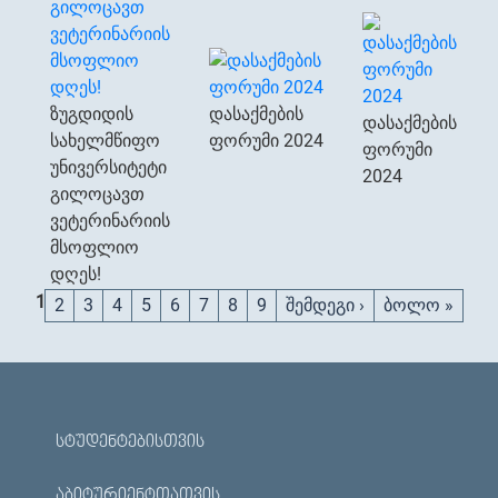
ზუგდიდის
დასაქმების
დასაქმების
სახელმწიფო
ფორუმი 2024
ფორუმი
უნივერსიტეტი
2024
გილოცავთ
ვეტერინარიის
მსოფლიო
დღეს!
Pages
1
2
3
4
5
6
7
8
9
შემდეგი ›
ბოლო »
ᲡᲢᲣᲓᲔᲜᲢᲔᲑᲘᲡᲗᲕᲘᲡ
ᲐᲑᲘᲢᲣᲠᲘᲔᲜᲢᲗᲐᲗᲕᲘᲡ