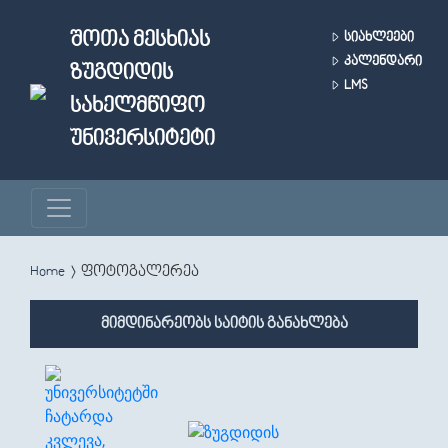
Skip to main content
ᲨᲝᲗᲐ ᲛᲔᲡᲮᲘᲐᲡ
ᲡᲘᲐᲮᲚᲔᲔᲑᲘ
ᲙᲐᲚᲔᲜᲓᲐᲠᲘ
ᲖᲣᲒᲓᲘᲓᲘᲡ
LMS
ᲡᲐᲮᲔᲚᲛᲬᲘᲤᲝ
ᲣᲜᲘᲕᲔᲠᲡᲘᲢᲔᲢᲘ
You are here
Home
ფოტოგალერეა
მიმდინარეობს საიტის განახლება