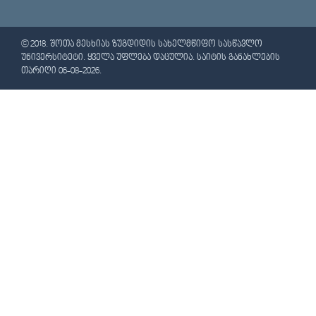
© 2018. ᲨᲝᲗᲐ ᲛᲔᲡᲮᲘᲐᲡ ᲖᲣᲒᲓᲘᲓᲘᲡ ᲡᲐᲮᲔᲚᲛᲬᲘᲤᲝ ᲡᲐᲡᲬᲐᲕᲚᲝ
ᲣᲜᲘᲕᲔᲠᲡᲘᲢᲔᲢᲘ. ᲧᲕᲔᲚᲐ ᲣᲤᲚᲔᲑᲐ ᲓᲐᲪᲣᲚᲘᲐ. ᲡᲐᲘᲢᲘᲡ ᲒᲐᲜᲐᲮᲚᲔᲑᲘᲡ
ᲗᲐᲠᲘᲦᲘ 06-08-2026.