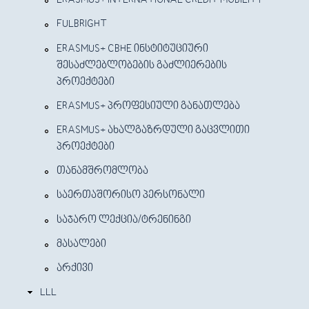
ERASMUS+ INTERNATIONAL CREDIT MOBILITY
FULBRIGHT
ERASMUS+ CBHE ᲘᲜᲡᲢᲘᲢᲣᲪᲘᲣᲠᲘ
ᲨᲔᲡᲐᲫᲚᲔᲑᲚᲝᲑᲔᲑᲘᲡ ᲒᲐᲫᲚᲘᲔᲠᲔᲑᲘᲡ
ᲞᲠᲝᲔᲥᲢᲔᲑᲘ
ERASMUS+ ᲞᲠᲝᲤᲔᲡᲘᲣᲚᲘ ᲒᲐᲜᲐᲗᲚᲔᲑᲐ
ERASMUS+ ᲐᲮᲐᲚᲒᲐᲖᲠᲓᲣᲚᲘ ᲒᲐᲪᲕᲚᲘᲗᲘ
ᲞᲠᲝᲔᲥᲢᲔᲑᲘ
ᲗᲐᲜᲐᲛᲨᲠᲝᲛᲚᲝᲑᲐ
ᲡᲐᲔᲠᲗᲐᲨᲝᲠᲘᲡᲝ ᲞᲔᲠᲡᲝᲜᲐᲚᲘ
ᲡᲐᲯᲐᲠᲝ ᲚᲔᲥᲪᲘᲐ/ᲢᲠᲔᲜᲘᲜᲒᲘ
ᲛᲐᲡᲐᲚᲔᲑᲘ
ᲐᲠᲥᲘᲕᲘ
LLL