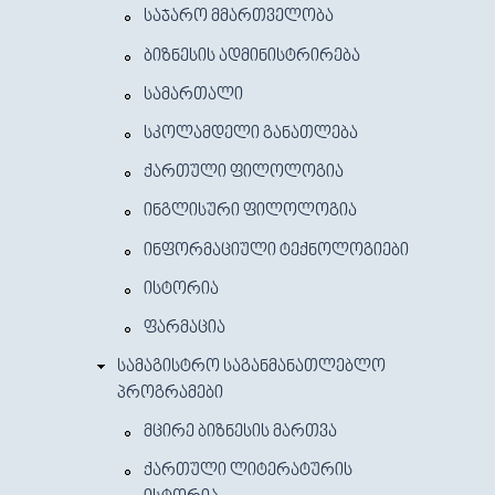
ᲡᲐᲯᲐᲠᲝ ᲛᲛᲐᲠᲗᲕᲔᲚᲝᲑᲐ
ᲑᲘᲖᲜᲔᲡᲘᲡ ᲐᲓᲛᲘᲜᲘᲡᲢᲠᲘᲠᲔᲑᲐ
ᲡᲐᲛᲐᲠᲗᲐᲚᲘ
ᲡᲙᲝᲚᲐᲛᲓᲔᲚᲘ ᲒᲐᲜᲐᲗᲚᲔᲑᲐ
ᲥᲐᲠᲗᲣᲚᲘ ᲤᲘᲚᲝᲚᲝᲒᲘᲐ
ᲘᲜᲒᲚᲘᲡᲣᲠᲘ ᲤᲘᲚᲝᲚᲝᲒᲘᲐ
ᲘᲜᲤᲝᲠᲛᲐᲪᲘᲣᲚᲘ ᲢᲔᲥᲜᲝᲚᲝᲒᲘᲔᲑᲘ
ᲘᲡᲢᲝᲠᲘᲐ
ᲤᲐᲠᲛᲐᲪᲘᲐ
ᲡᲐᲛᲐᲒᲘᲡᲢᲠᲝ ᲡᲐᲒᲐᲜᲛᲐᲜᲐᲗᲚᲔᲑᲚᲝ
ᲞᲠᲝᲒᲠᲐᲛᲔᲑᲘ
ᲛᲪᲘᲠᲔ ᲑᲘᲖᲜᲔᲡᲘᲡ ᲛᲐᲠᲗᲕᲐ
ᲥᲐᲠᲗᲣᲚᲘ ᲚᲘᲢᲔᲠᲐᲢᲣᲠᲘᲡ