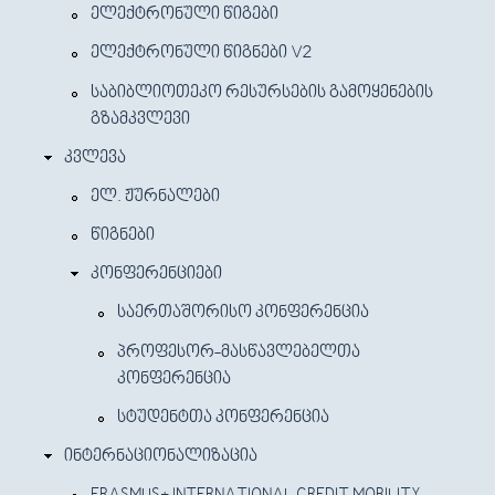
ᲔᲚᲔᲥᲢᲠᲝᲜᲣᲚᲘ ᲬᲘᲒᲔᲑᲘ
ᲔᲚᲔᲥᲢᲠᲝᲜᲣᲚᲘ ᲬᲘᲒᲜᲔᲑᲘ V2
ᲡᲐᲑᲘᲑᲚᲘᲝᲗᲔᲙᲝ ᲠᲔᲡᲣᲠᲡᲔᲑᲘᲡ ᲒᲐᲛᲝᲧᲔᲜᲔᲑᲘᲡ
ᲒᲖᲐᲛᲙᲕᲚᲔᲕᲘ
ᲙᲕᲚᲔᲕᲐ
ᲔᲚ. ᲟᲣᲠᲜᲐᲚᲔᲑᲘ
ᲬᲘᲒᲜᲔᲑᲘ
ᲙᲝᲜᲤᲔᲠᲔᲜᲪᲘᲔᲑᲘ
ᲡᲐᲔᲠᲗᲐᲨᲝᲠᲘᲡᲝ ᲙᲝᲜᲤᲔᲠᲔᲜᲪᲘᲐ
ᲞᲠᲝᲤᲔᲡᲝᲠ-ᲛᲐᲡᲬᲐᲕᲚᲔᲑᲔᲚᲗᲐ
ᲙᲝᲜᲤᲔᲠᲔᲜᲪᲘᲐ
ᲡᲢᲣᲓᲔᲜᲢᲗᲐ ᲙᲝᲜᲤᲔᲠᲔᲜᲪᲘᲐ
ᲘᲜᲢᲔᲠᲜᲐᲪᲘᲝᲜᲐᲚᲘᲖᲐᲪᲘᲐ