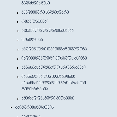
ᲒᲐᲓᲐᲮᲓᲘᲡ ᲬᲔᲡᲘ
ᲐᲙᲐᲓᲔᲛᲘᲣᲠᲘ ᲙᲐᲚᲔᲜᲓᲐᲠᲘ
ᲠᲔᲒᲣᲚᲐᲪᲘᲔᲑᲘ
ᲡᲢᲘᲞᲔᲜᲓᲘᲐ ᲓᲐ ᲓᲐᲤᲘᲜᲐᲜᲡᲔᲑᲐ
ᲛᲝᲑᲘᲚᲝᲑᲐ
ᲡᲢᲣᲓᲔᲜᲢᲣᲠᲘ ᲗᲕᲘᲗᲛᲛᲐᲠᲗᲕᲔᲚᲝᲑᲐ
ᲘᲜᲓᲘᲕᲘᲓᲣᲐᲚᲣᲠᲘ ᲙᲝᲜᲡᲣᲚᲢᲐᲪᲘᲔᲑᲘ
ᲡᲐᲒᲐᲜᲛᲐᲜᲐᲗᲚᲔᲑᲚᲝ ᲞᲠᲝᲒᲠᲐᲛᲔᲑᲘ
ᲛᲐᲡᲬᲐᲕᲚᲔᲑᲚᲘᲡ ᲛᲝᲛᲖᲐᲓᲔᲑᲘᲡ
ᲡᲐᲒᲐᲜᲛᲐᲜᲐᲗᲚᲔᲑᲚᲝ ᲞᲠᲝᲒᲠᲐᲛᲐᲖᲔ
ᲠᲔᲒᲘᲡᲢᲠᲐᲪᲘᲐ
ᲮᲨᲘᲠᲐᲓ ᲓᲐᲡᲛᲣᲚᲘ ᲙᲘᲗᲮᲕᲔᲑᲘ
ᲐᲑᲘᲢᲣᲠᲘᲔᲜᲢᲗᲐᲗᲕᲘᲡ
ᲑᲠᲝᲨᲣᲠᲐ