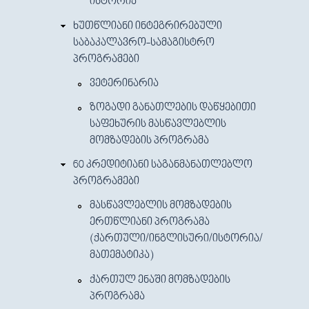
ᲘᲡᲢᲝᲠᲘᲐ
ᲮᲣᲗᲬᲚᲘᲐᲜᲘ ᲘᲜᲢᲔᲒᲠᲘᲠᲔᲑᲣᲚᲘ
ᲡᲐᲑᲐᲙᲐᲚᲐᲕᲠᲝ-ᲡᲐᲛᲐᲒᲘᲡᲢᲠᲝ
ᲞᲠᲝᲒᲠᲐᲛᲔᲑᲘ
ᲕᲔᲢᲔᲠᲘᲜᲐᲠᲘᲐ
ᲖᲝᲒᲐᲓᲘ ᲒᲐᲜᲐᲗᲚᲔᲑᲘᲡ ᲓᲐᲬᲧᲔᲑᲘᲗᲘ
ᲡᲐᲤᲔᲮᲣᲠᲘᲡ ᲛᲐᲡᲬᲐᲕᲚᲔᲑᲚᲘᲡ
ᲛᲝᲛᲖᲐᲓᲔᲑᲘᲡ ᲞᲠᲝᲒᲠᲐᲛᲐ
60 ᲙᲠᲔᲓᲘᲢᲘᲐᲜᲘ ᲡᲐᲒᲐᲜᲛᲐᲜᲐᲗᲚᲔᲑᲚᲝ
ᲞᲠᲝᲒᲠᲐᲛᲔᲑᲘ
ᲛᲐᲡᲬᲐᲕᲚᲔᲑᲚᲘᲡ ᲛᲝᲛᲖᲐᲓᲔᲑᲘᲡ
ᲔᲠᲗᲬᲚᲘᲐᲜᲘ ᲞᲠᲝᲒᲠᲐᲛᲐ
(ᲥᲐᲠᲗᲣᲚᲘ/ᲘᲜᲒᲚᲘᲡᲣᲠᲘ/ᲘᲡᲢᲝᲠᲘᲐ/
ᲛᲐᲗᲔᲛᲐᲢᲘᲙᲐ)
ᲥᲐᲠᲗᲣᲚ ᲔᲜᲐᲨᲘ ᲛᲝᲛᲖᲐᲓᲔᲑᲘᲡ
ᲞᲠᲝᲒᲠᲐᲛᲐ