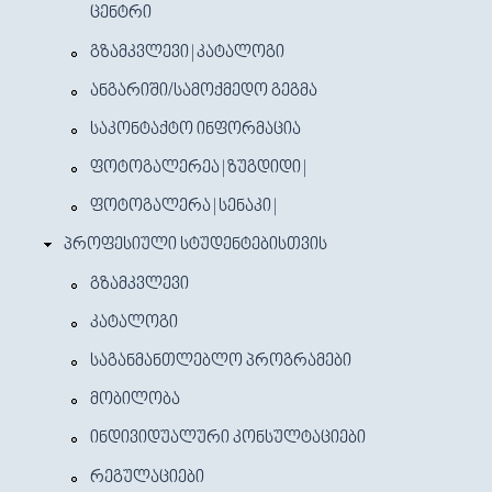
ᲪᲔᲜᲢᲠᲘ
ᲒᲖᲐᲛᲙᲕᲚᲔᲕᲘ | ᲙᲐᲢᲐᲚᲝᲒᲘ
ᲐᲜᲒᲐᲠᲘᲨᲘ/ᲡᲐᲛᲝᲥᲛᲔᲓᲝ ᲒᲔᲒᲛᲐ
ᲡᲐᲙᲝᲜᲢᲐᲥᲢᲝ ᲘᲜᲤᲝᲠᲛᲐᲪᲘᲐ
ᲤᲝᲢᲝᲒᲐᲚᲔᲠᲔᲐ | ᲖᲣᲒᲓᲘᲓᲘ |
ᲤᲝᲢᲝᲒᲐᲚᲔᲠᲐ | ᲡᲔᲜᲐᲙᲘ |
ᲞᲠᲝᲤᲔᲡᲘᲣᲚᲘ ᲡᲢᲣᲓᲔᲜᲢᲔᲑᲘᲡᲗᲕᲘᲡ
ᲒᲖᲐᲛᲙᲕᲚᲔᲕᲘ
ᲙᲐᲢᲐᲚᲝᲒᲘ
ᲡᲐᲒᲐᲜᲛᲐᲜᲗᲚᲔᲑᲚᲝ ᲞᲠᲝᲒᲠᲐᲛᲔᲑᲘ
ᲛᲝᲑᲘᲚᲝᲑᲐ
ᲘᲜᲓᲘᲕᲘᲓᲣᲐᲚᲣᲠᲘ ᲙᲝᲜᲡᲣᲚᲢᲐᲪᲘᲔᲑᲘ
ᲠᲔᲒᲣᲚᲐᲪᲘᲔᲑᲘ