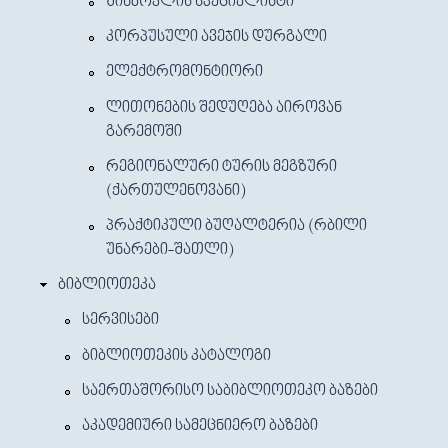
ᲨᲘᲜᲛᲝᲕᲚᲘᲡ ᲡᲞᲔᲪᲘᲐᲚᲘᲡᲢᲘ
ᲙᲝᲠᲞᲣᲡᲣᲚᲘ ᲐᲕᲔᲯᲘᲡ ᲓᲣᲠᲒᲐᲚᲘ
ᲔᲚᲔᲥᲢᲠᲝᲛᲝᲜᲢᲘᲝᲠᲘ
ᲚᲘᲗᲝᲜᲔᲑᲘᲡ ᲨᲔᲓᲣᲦᲔᲑᲐ ᲐᲘᲠᲝᲕᲐᲜ
ᲒᲐᲠᲔᲛᲝᲨᲘ
ᲠᲔᲒᲘᲝᲜᲐᲚᲣᲠᲘ ᲢᲣᲠᲘᲡ ᲛᲔᲒᲖᲣᲠᲘ
(ᲥᲐᲠᲗᲣᲚᲔᲜᲝᲕᲐᲜᲘ)
ᲞᲠᲐᲥᲢᲘᲙᲣᲚᲘ ᲑᲣᲦᲐᲚᲢᲔᲠᲘᲐ (ᲠᲑᲘᲚᲘ
ᲣᲜᲐᲠᲔᲑᲘ-ᲨᲐᲗᲚᲘ)
ᲑᲘᲑᲚᲘᲝᲗᲔᲙᲐ
ᲡᲔᲠᲕᲘᲡᲔᲑᲘ
ᲑᲘᲑᲚᲘᲝᲗᲔᲙᲘᲡ ᲙᲐᲢᲐᲚᲝᲒᲘ
ᲡᲐᲔᲠᲗᲐᲨᲝᲠᲘᲡᲝ ᲡᲐᲑᲘᲑᲚᲘᲝᲗᲔᲙᲝ ᲑᲐᲖᲔᲑᲘ
ᲐᲙᲐᲓᲔᲛᲘᲣᲠᲘ ᲡᲐᲛᲔᲪᲜᲘᲔᲠᲝ ᲑᲐᲖᲔᲑᲘ