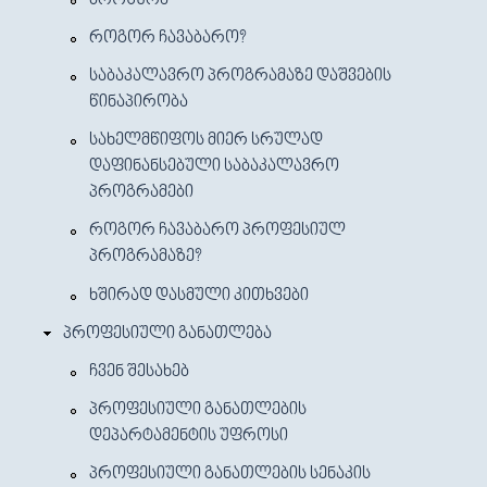
ᲠᲝᲒᲝᲠ ᲩᲐᲕᲐᲑᲐᲠᲝ?
ᲡᲐᲑᲐᲙᲐᲚᲐᲕᲠᲝ ᲞᲠᲝᲒᲠᲐᲛᲐᲖᲔ ᲓᲐᲨᲕᲔᲑᲘᲡ
ᲬᲘᲜᲐᲞᲘᲠᲝᲑᲐ
ᲡᲐᲮᲔᲚᲛᲬᲘᲤᲝᲡ ᲛᲘᲔᲠ ᲡᲠᲣᲚᲐᲓ
ᲓᲐᲤᲘᲜᲐᲜᲡᲔᲑᲣᲚᲘ ᲡᲐᲑᲐᲙᲐᲚᲐᲕᲠᲝ
ᲞᲠᲝᲒᲠᲐᲛᲔᲑᲘ
ᲠᲝᲒᲝᲠ ᲩᲐᲕᲐᲑᲐᲠᲝ ᲞᲠᲝᲤᲔᲡᲘᲣᲚ
ᲞᲠᲝᲒᲠᲐᲛᲐᲖᲔ?
ᲮᲨᲘᲠᲐᲓ ᲓᲐᲡᲛᲣᲚᲘ ᲙᲘᲗᲮᲕᲔᲑᲘ
ᲞᲠᲝᲤᲔᲡᲘᲣᲚᲘ ᲒᲐᲜᲐᲗᲚᲔᲑᲐ
ᲩᲕᲔᲜ ᲨᲔᲡᲐᲮᲔᲑ
ᲞᲠᲝᲤᲔᲡᲘᲣᲚᲘ ᲒᲐᲜᲐᲗᲚᲔᲑᲘᲡ
ᲓᲔᲞᲐᲠᲢᲐᲛᲔᲜᲢᲘᲡ ᲣᲤᲠᲝᲡᲘ
ᲞᲠᲝᲤᲔᲡᲘᲣᲚᲘ ᲒᲐᲜᲐᲗᲚᲔᲑᲘᲡ ᲡᲔᲜᲐᲙᲘᲡ