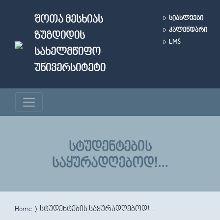
Skip to main content
ᲨᲝᲗᲐ ᲛᲔᲡᲮᲘᲐᲡ
ᲡᲘᲐᲮᲚᲔᲔᲑᲘ
ᲙᲐᲚᲔᲜᲓᲐᲠᲘ
ᲖᲣᲒᲓᲘᲓᲘᲡ
LMS
ᲡᲐᲮᲔᲚᲛᲬᲘᲤᲝ
ᲣᲜᲘᲕᲔᲠᲡᲘᲢᲔᲢᲘ
ᲡᲢᲣᲓᲔᲜᲢᲔᲑᲘᲡ
ᲡᲐᲧᲣᲠᲐᲓᲦᲔᲑᲝᲓ!...
You are here
Home
სტუდენტების საყურადღებოდ!...