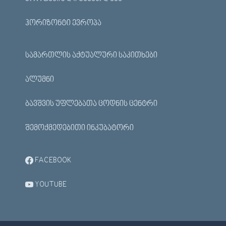
ᲰᲝᲠᲘᲖᲝᲜᲢᲘ ᲔᲕᲠᲝᲞᲐ
ᲡᲐᲛᲐᲠᲗᲚᲘᲡ ᲐᲥᲢᲣᲐᲚᲣᲠᲘ ᲡᲐᲙᲘᲗᲮᲔᲑᲘ
ᲐᲚᲣᲛᲜᲘ
ᲑᲐᲕᲨᲕᲘᲡ ᲣᲤᲚᲔᲑᲐᲗᲐ ᲪᲝᲓᲜᲘᲡ ᲪᲔᲜᲢᲠᲘ
ᲨᲔᲛᲝᲥᲛᲔᲓᲔᲑᲘᲗᲘ ᲘᲜᲙᲣᲑᲐᲢᲝᲠᲘ
FACEBOOK
YOUTUBE