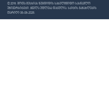
© 2018. ᲨᲝᲗᲐ ᲛᲔᲡᲮᲘᲐᲡ ᲖᲣᲒᲓᲘᲓᲘᲡ ᲡᲐᲮᲔᲚᲛᲬᲘᲤᲝ ᲡᲐᲡᲬᲐᲕᲚᲝ
ᲣᲜᲘᲕᲔᲠᲡᲘᲢᲔᲢᲘ. ᲧᲕᲔᲚᲐ ᲣᲤᲚᲔᲑᲐ ᲓᲐᲪᲣᲚᲘᲐ. ᲡᲐᲘᲢᲘᲡ ᲒᲐᲜᲐᲮᲚᲔᲑᲘᲡ
ᲗᲐᲠᲘᲦᲘ 06-08-2026.