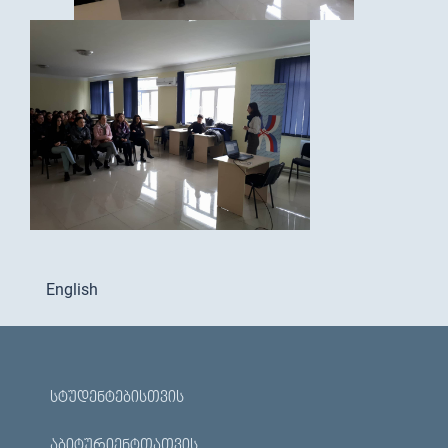
English
ᲡᲢᲣᲓᲔᲜᲢᲔᲑᲘᲡᲗᲕᲘᲡ
ᲐᲑᲘᲢᲣᲠᲘᲔᲜᲢᲗᲐᲗᲕᲘᲡ