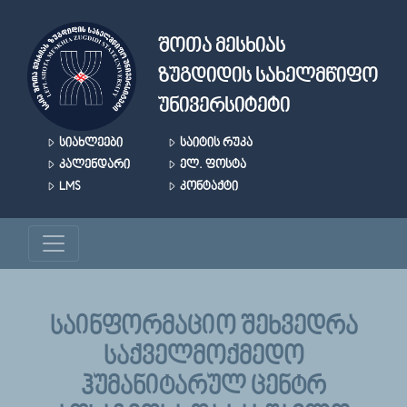
Skip to main content
ᲨᲝᲗᲐ ᲛᲔᲡᲮᲘᲐᲡ
ᲖᲣᲒᲓᲘᲓᲘᲡ ᲡᲐᲮᲔᲚᲛᲬᲘᲤᲝ
ᲣᲜᲘᲕᲔᲠᲡᲘᲢᲔᲢᲘ
ᲡᲘᲐᲮᲚᲔᲔᲑᲘ
ᲡᲐᲘᲢᲘᲡ ᲠᲣᲙᲐ
ᲙᲐᲚᲔᲜᲓᲐᲠᲘ
ᲔᲚ. ᲤᲝᲡᲢᲐ
LMS
ᲙᲝᲜᲢᲐᲥᲢᲘ
ᲡᲐᲘᲜᲤᲝᲠᲛᲐᲪᲘᲝ ᲨᲔᲮᲕᲔᲓᲠᲐ
ᲡᲐᲥᲕᲔᲚᲛᲝᲥᲛᲔᲓᲝ
ᲰᲣᲛᲐᲜᲘᲢᲐᲠᲣᲚ ᲪᲔᲜᲢᲠ