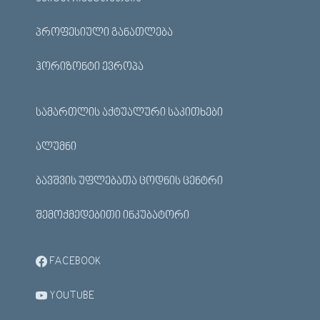
ᲞᲠᲝᲤᲔᲡᲘᲣᲚᲘ ᲒᲐᲜᲐᲗᲚᲔᲑᲐ
ᲰᲝᲠᲘᲖᲝᲜᲢᲘ ᲔᲕᲠᲝᲞᲐ
ᲡᲐᲛᲐᲠᲗᲚᲘᲡ ᲐᲥᲢᲣᲐᲚᲣᲠᲘ ᲡᲐᲙᲘᲗᲮᲔᲑᲘ
ᲐᲚᲣᲛᲜᲘ
ᲑᲐᲕᲨᲕᲘᲡ ᲣᲤᲚᲔᲑᲐᲗᲐ ᲪᲝᲓᲜᲘᲡ ᲪᲔᲜᲢᲠᲘ
ᲨᲔᲛᲝᲥᲛᲔᲓᲔᲑᲘᲗᲘ ᲘᲜᲙᲣᲑᲐᲢᲝᲠᲘ
FACEBOOK
YOUTUBE