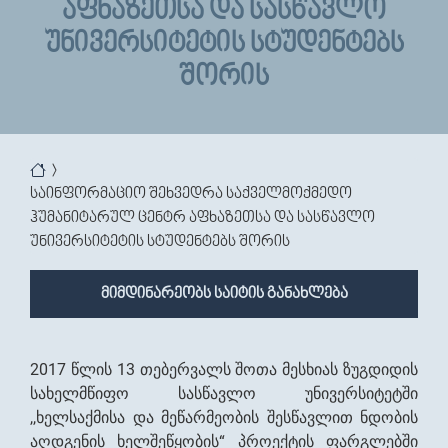
ᲐᲤᲮᲐᲖᲔᲗᲡᲐ ᲓᲐ ᲡᲐᲡᲬᲐᲕᲚᲝ
ᲣᲜᲘᲕᲔᲠᲡᲘᲢᲔᲢᲘᲡ ᲡᲢᲣᲓᲔᲜᲢᲔᲑᲡ
ᲨᲝᲠᲘᲡ
You are here
საინფორმაციო შეხვედრა საქველმოქმედო
ჰუმანიტარულ ცენტრ აფხაზეთსა და სასწავლო
უნივერსიტეტის სტუდენტებს შორის
მიმდინარეობს საიტის განახლება
2017 წლის 13 თებერვალს შოთა მესხიას ზუგდიდის
სახელმწიფო სასწავლო უნივერსიტეტში
,,ხელსაქმისა და მეწარმეობის შესწავლით ნდობის
აღდგენის ხელშეწყობის“ პროექტის ფარგლებში