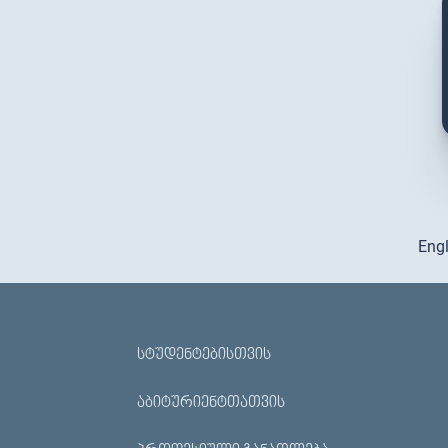
Engl
ᲡᲢᲣᲓᲔᲜᲢᲔᲑᲘᲡᲗᲕᲘᲡ
ᲐᲑᲘᲢᲣᲠᲘᲔᲜᲢᲗᲐᲗᲕᲘᲡ