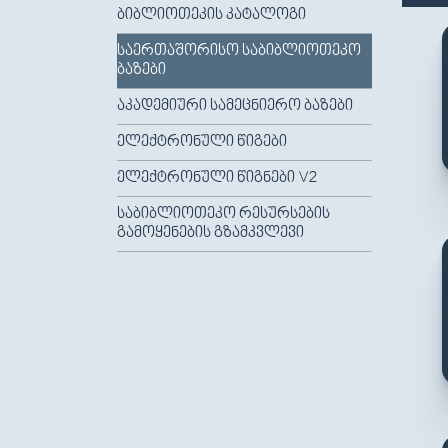
ᲑᲘᲑᲚᲘᲝᲗᲔᲙᲘᲡ ᲙᲐᲢᲐᲚᲝᲒᲘ
ᲡᲐᲔᲠᲗᲐᲨᲝᲠᲘᲡᲝ ᲡᲐᲑᲘᲑᲚᲘᲝᲗᲔᲙᲝ
ᲑᲐᲖᲔᲑᲘ
ᲐᲙᲐᲓᲔᲛᲘᲣᲠᲘ ᲡᲐᲛᲔᲪᲜᲘᲔᲠᲝ ᲑᲐᲖᲔᲑᲘ
ᲔᲚᲔᲥᲢᲠᲝᲜᲣᲚᲘ ᲬᲘᲒᲔᲑᲘ
ᲔᲚᲔᲥᲢᲠᲝᲜᲣᲚᲘ ᲬᲘᲒᲜᲔᲑᲘ V2
ᲡᲐᲑᲘᲑᲚᲘᲝᲗᲔᲙᲝ ᲠᲔᲡᲣᲠᲡᲔᲑᲘᲡ
ᲒᲐᲛᲝᲧᲔᲜᲔᲑᲘᲡ ᲒᲖᲐᲛᲙᲕᲚᲔᲕᲘ