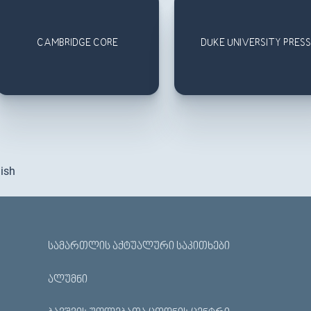
CAMBRIDGE CORE
DUKE UNIVERSITY PRESS
ish
ᲡᲐᲛᲐᲠᲗᲚᲘᲡ ᲐᲥᲢᲣᲐᲚᲣᲠᲘ ᲡᲐᲙᲘᲗᲮᲔᲑᲘ
ᲐᲚᲣᲛᲜᲘ