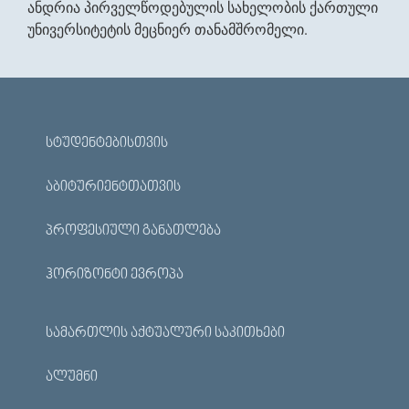
ანდრია პირველწოდებულის სახელობის ქართული
უნივერსიტეტის მეცნიერ თანამშრომელი.
ᲡᲢᲣᲓᲔᲜᲢᲔᲑᲘᲡᲗᲕᲘᲡ
ᲐᲑᲘᲢᲣᲠᲘᲔᲜᲢᲗᲐᲗᲕᲘᲡ
ᲞᲠᲝᲤᲔᲡᲘᲣᲚᲘ ᲒᲐᲜᲐᲗᲚᲔᲑᲐ
ᲰᲝᲠᲘᲖᲝᲜᲢᲘ ᲔᲕᲠᲝᲞᲐ
ᲡᲐᲛᲐᲠᲗᲚᲘᲡ ᲐᲥᲢᲣᲐᲚᲣᲠᲘ ᲡᲐᲙᲘᲗᲮᲔᲑᲘ
ᲐᲚᲣᲛᲜᲘ