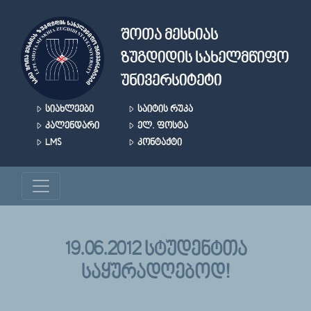
Skip to main content
ᲨᲝᲗᲐ ᲛᲔᲡᲮᲘᲐᲡ
ᲖᲣᲒᲓᲘᲓᲘᲡ ᲡᲐᲮᲔᲚᲛᲬᲘᲤᲝ
ᲣᲜᲘᲕᲔᲠᲡᲘᲢᲔᲢᲘ
ᲡᲘᲐᲮᲚᲔᲔᲑᲘ
ᲡᲐᲘᲢᲘᲡ ᲠᲣᲙᲐ
ᲙᲐᲚᲔᲜᲓᲐᲠᲘ
ᲔᲚ. ᲤᲝᲡᲢᲐ
LMS
ᲙᲝᲜᲢᲐᲥᲢᲘ
19.06.2012 ᲡᲢᲣᲓᲔᲜᲢᲗᲐ
ᲡᲐᲧᲣᲠᲐᲓᲦᲔᲑᲝᲓ!