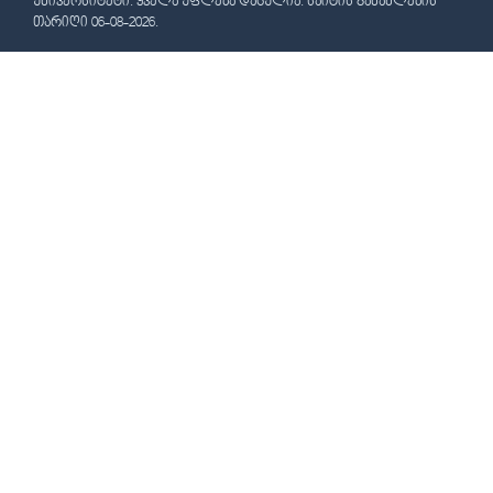
ᲣᲜᲘᲕᲔᲠᲡᲘᲢᲔᲢᲘ. ᲧᲕᲔᲚᲐ ᲣᲤᲚᲔᲑᲐ ᲓᲐᲪᲣᲚᲘᲐ. ᲡᲐᲘᲢᲘᲡ ᲒᲐᲜᲐᲮᲚᲔᲑᲘᲡ
ᲗᲐᲠᲘᲦᲘ 06-08-2026.