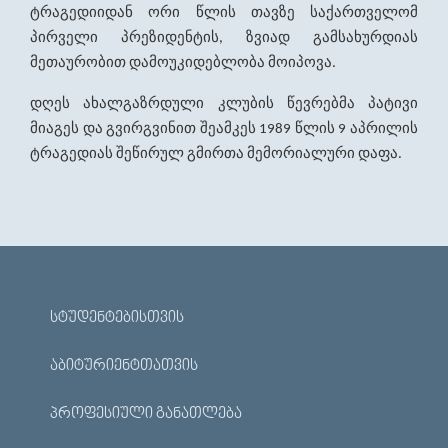
ტრაგედიიდან
ორი
წლის
თავზე
საქართველომ
პირველი
პრეზიდენტის
ზვიად
გამსახურდიას
,
მეთაურობით
დამოუკიდებლობა
მოიპოვა
.
დღეს
ახალგაზრდული
კლუბის
წევრებმა
პატივი
მიაგეს
და
გვირგვინით
შეამკეს
წლის
აპრილის
1989
9
ტრაგედიას
შეწირულ
გმირთა
მემორიალური
დაფა
.
ᲡᲢᲣᲓᲔᲜᲢᲔᲑᲘᲡᲗᲕᲘᲡ
ᲐᲑᲘᲢᲣᲠᲘᲔᲜᲢᲗᲐᲗᲕᲘᲡ
ᲞᲠᲝᲤᲔᲡᲘᲣᲚᲘ ᲒᲐᲜᲐᲗᲚᲔᲑᲐ