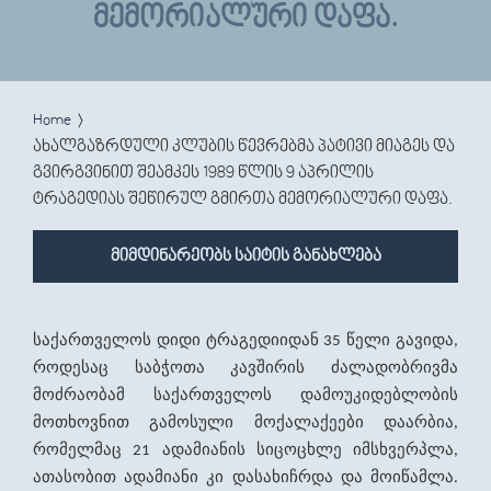
ᲛᲔᲛᲝᲠᲘᲐᲚᲣᲠᲘ ᲓᲐᲤᲐ.
You are here
Home
ახალგაზრდული კლუბის წევრებმა პატივი მიაგეს და
გვირგვინით შეამკეს 1989 წლის 9 აპრილის
ტრაგედიას შეწირულ გმირთა მემორიალური დაფა.
მიმდინარეობს საიტის განახლება
საქართველოს
დიდი
ტრაგედიიდან
წელი
გავიდა
35
,
როდესაც
საბჭოთა
კავშირის
ძალადობრივმა
მოძრაობამ
საქართველოს
დამოუკიდებლობის
მოთხოვნით
გამოსული
მოქალაქეები
დაარბია
,
რომელმაც
ადამიანის
სიცოცხლე
იმსხვერპლა
21
,
ათასობით
ადამიანი
კი
დასახიჩრდა
და
მოიწამლა
.