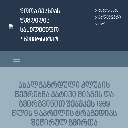
Skip to main content
ᲨᲝᲗᲐ ᲛᲔᲡᲮᲘᲐᲡ
ᲡᲘᲐᲮᲚᲔᲔᲑᲘ
ᲙᲐᲚᲔᲜᲓᲐᲠᲘ
ᲖᲣᲒᲓᲘᲓᲘᲡ
LMS
ᲡᲐᲮᲔᲚᲛᲬᲘᲤᲝ
ᲣᲜᲘᲕᲔᲠᲡᲘᲢᲔᲢᲘ
ᲐᲮᲐᲚᲒᲐᲖᲠᲓᲣᲚᲘ ᲙᲚᲣᲑᲘᲡ
ᲬᲔᲕᲠᲔᲑᲛᲐ ᲞᲐᲢᲘᲕᲘ ᲛᲘᲐᲒᲔᲡ ᲓᲐ
ᲒᲕᲘᲠᲒᲕᲘᲜᲘᲗ ᲨᲔᲐᲛᲙᲔᲡ 1989
ᲬᲚᲘᲡ 9 ᲐᲞᲠᲘᲚᲘᲡ ᲢᲠᲐᲒᲔᲓᲘᲐᲡ
ᲨᲔᲬᲘᲠᲣᲚ ᲒᲛᲘᲠᲗᲐ