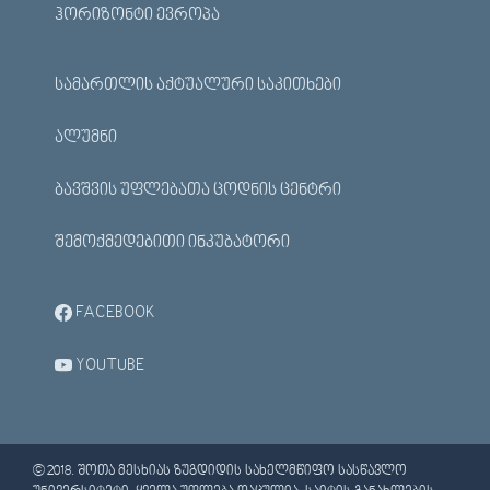
ᲰᲝᲠᲘᲖᲝᲜᲢᲘ ᲔᲕᲠᲝᲞᲐ
ᲡᲐᲛᲐᲠᲗᲚᲘᲡ ᲐᲥᲢᲣᲐᲚᲣᲠᲘ ᲡᲐᲙᲘᲗᲮᲔᲑᲘ
ᲐᲚᲣᲛᲜᲘ
ᲑᲐᲕᲨᲕᲘᲡ ᲣᲤᲚᲔᲑᲐᲗᲐ ᲪᲝᲓᲜᲘᲡ ᲪᲔᲜᲢᲠᲘ
ᲨᲔᲛᲝᲥᲛᲔᲓᲔᲑᲘᲗᲘ ᲘᲜᲙᲣᲑᲐᲢᲝᲠᲘ
FACEBOOK
YOUTUBE
© 2018. ᲨᲝᲗᲐ ᲛᲔᲡᲮᲘᲐᲡ ᲖᲣᲒᲓᲘᲓᲘᲡ ᲡᲐᲮᲔᲚᲛᲬᲘᲤᲝ ᲡᲐᲡᲬᲐᲕᲚᲝ