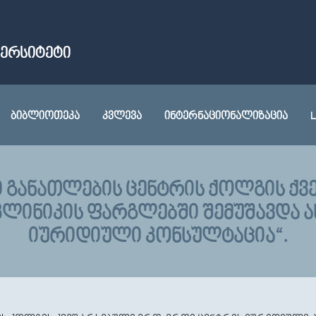
ᲕᲔᲠᲡᲘᲢᲔᲢᲘ
ᲑᲘᲑᲚᲘᲝᲗᲔᲙᲐ
ᲙᲕᲚᲔᲕᲐ
ᲘᲜᲢᲔᲠᲜᲐᲪᲘᲝᲜᲐᲚᲘᲖᲐᲪᲘᲐ
L
Ი ᲒᲐᲜᲐᲗᲚᲔᲑᲘᲡ ᲪᲔᲜᲢᲠᲘᲡ ᲥᲝᲚᲒᲘᲡ Ქ
ᲚᲘᲜᲘᲙᲘᲡ ᲤᲐᲠᲒᲚᲔᲑᲨᲘ ᲨᲔᲛᲣᲨᲐᲕᲓᲐ 
ᲘᲣᲠᲘᲓᲘᲣᲚᲘ ᲙᲝᲜᲡᲣᲚᲢᲐᲪᲘᲐ“.