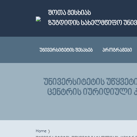
Skip to main content
ᲨᲝᲗᲐ ᲛᲔᲡᲮᲘᲐᲡ
ᲖᲣᲒᲓᲘᲓᲘᲡ ᲡᲐᲮᲔᲚᲛᲬᲘᲤᲝ ᲣᲜᲘ
ᲣᲜᲘᲕᲔᲠᲡᲘᲢᲔᲢᲘᲡ ᲨᲔᲡᲐᲮᲔᲑ
ᲞᲠᲝᲒᲠᲐᲛᲔᲑᲘ
ᲣᲜᲘᲕᲔᲠᲡᲘᲢᲔᲢᲘᲡ ᲣᲬᲧᲕᲔᲢ
ᲪᲔᲜᲢᲠᲘᲡ ᲘᲣᲠᲘᲓᲘᲣᲚᲘ Კ
You are here
Home