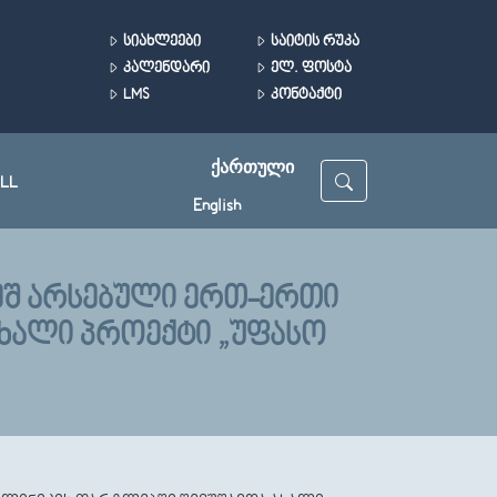
ᲡᲘᲐᲮᲚᲔᲔᲑᲘ
ᲡᲐᲘᲢᲘᲡ ᲠᲣᲙᲐ
ᲙᲐᲚᲔᲜᲓᲐᲠᲘ
ᲔᲚ. ᲤᲝᲡᲢᲐ
LMS
ᲙᲝᲜᲢᲐᲥᲢᲘ
ᲥᲐᲠᲗᲣᲚᲘ
LL
English
ᲕᲔᲨ ᲐᲠᲡᲔᲑᲣᲚᲘ ᲔᲠᲗ-ᲔᲠᲗᲘ
ᲐᲮᲐᲚᲘ ᲞᲠᲝᲔᲥᲢᲘ „ᲣᲤᲐᲡᲝ