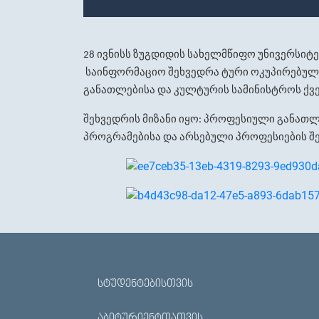
ივნისს
ზუგდიდის
სახელმწიფო
უნივერსიტ
28
საინფორმაციო
შეხვედრა
ტური
ოკუპირებულ
განათლებისა
და
კულტურის
სამინისტროს
ქვ
შეხვედრის
მიზანი
იყო
პროფესიული
განათლ
:
პროგრამებისა
და
არსებული
პროფესიების
შ
ᲡᲢᲣᲓᲔᲜᲢᲔᲑᲘᲡᲗᲕᲘᲡ
ᲐᲑᲘᲢᲣᲠᲘᲔᲜᲢᲗᲐᲗᲕᲘᲡ