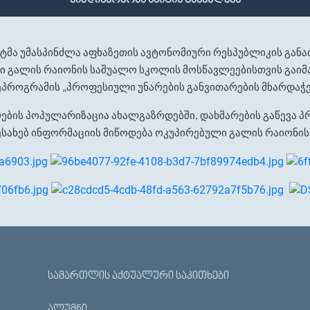
მიმდინარეობს საიტის განახლება
ეტმა
უმასპინძლა
აფხაზეთის
ავტონომიური
რესპუბლიკის
განა
ი
გალის
რაიონის
საშუალო
სკოლის
მოსწავლეებისთვის
გაიმ
ეპროგრამის
პროფესიული
უნარების
განვითარების
მხარდაჭ
„
ების
პოპულარიზაცია
ახალგაზრდებში
დახმარების
გაწევა
პ
,
ესახებ
ინფორმაციის
მიწოდება
ოკუპირებული
გალის
რაიონის
ᲡᲐᲛᲐᲠᲗᲚᲘᲡ ᲐᲥᲢᲣᲐᲚᲣᲠᲘ ᲡᲐᲙᲘᲗᲮᲔᲑᲘ
ᲐᲚᲣᲛᲜᲘ