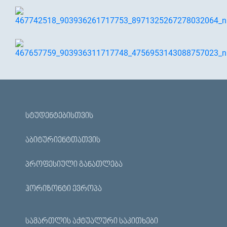
ᲡᲢᲣᲓᲔᲜᲢᲔᲑᲘᲡᲗᲕᲘᲡ
ᲐᲑᲘᲢᲣᲠᲘᲔᲜᲢᲗᲐᲗᲕᲘᲡ
ᲞᲠᲝᲤᲔᲡᲘᲣᲚᲘ ᲒᲐᲜᲐᲗᲚᲔᲑᲐ
ᲰᲝᲠᲘᲖᲝᲜᲢᲘ ᲔᲕᲠᲝᲞᲐ
ᲡᲐᲛᲐᲠᲗᲚᲘᲡ ᲐᲥᲢᲣᲐᲚᲣᲠᲘ ᲡᲐᲙᲘᲗᲮᲔᲑᲘ