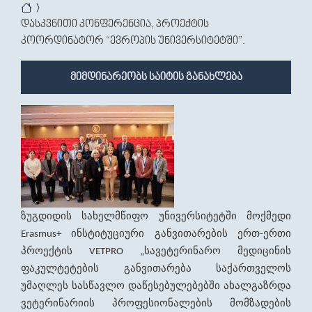
You are here
დასკვნითი კონფერენცია, პროექტის
კოორდინატორ “ევროპის უნივერსიტეტში”.
მიმდინარეობს საიტის განახლება
ზუგდიდის
სახელმწიფო
უნივერსიტეტში
მოქმედი
ინსტიტუციური
განვითარების
ერთ
ერთი
Erasmus+
-
პროექტის
სავეტერინარო
მედიცინის
VETPRO „
ფაკულტეტების
განვითარება
საქართველოს
უმაღლეს
სასწავლო
დაწესებულებებში
ახალგაზრდა
ვეტერინარიის
პროფესიონალების
მომზადების