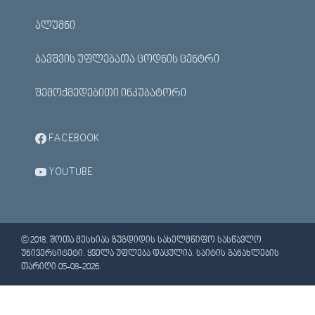
ᲐᲚᲣᲛᲜᲘ
ᲑᲐᲕᲨᲕᲘᲡ ᲣᲤᲚᲔᲑᲐᲗᲐ ᲪᲝᲓᲜᲘᲡ ᲪᲔᲜᲢᲠᲘ
ᲨᲔᲛᲝᲥᲛᲔᲓᲔᲑᲘᲗᲘ ᲘᲜᲙᲣᲑᲐᲢᲝᲠᲘ
FACEBOOK
YOUTUBE
© 2018. ᲨᲝᲗᲐ ᲛᲔᲡᲮᲘᲐᲡ ᲖᲣᲒᲓᲘᲓᲘᲡ ᲡᲐᲮᲔᲚᲛᲬᲘᲤᲝ ᲡᲐᲡᲬᲐᲕᲚᲝ
ᲣᲜᲘᲕᲔᲠᲡᲘᲢᲔᲢᲘ. ᲧᲕᲔᲚᲐ ᲣᲤᲚᲔᲑᲐ ᲓᲐᲪᲣᲚᲘᲐ. ᲡᲐᲘᲢᲘᲡ ᲒᲐᲜᲐᲮᲚᲔᲑᲘᲡ
ᲗᲐᲠᲘᲦᲘ 05-08-2026.