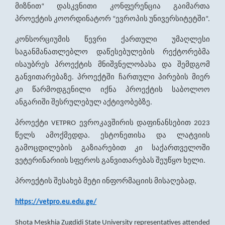
მიზნით
დასკვნითი
კონფერენცია
გაიმართა
“
პროექტის
კოორდინატორ
ევროპის
უნივერსიტეტში
“
”.
კონსორციუმის
წევრი
ქართული
უმაღლესი
საგანმანათლებლო
დაწესებულების
რექტორებმა
ისაუბრეს
პროექტის
მნიშვნელობასა
და
შემდგომ
განვითარებაზე
პროექტში
ჩართული
პირების
მიერ
.
კი
წარმოდგენილი
იქნა
პროექტის
საბოლოო
ანგარიში
შესრულებულ
აქტივობებზე
.
პროექტი
ევროკავშირის
დაფინანსებით
VETPRO
2023
წელს
ამოქმედდა
ესტონეთისა
და
ლატვიის
.
გამოცდილების
გაზიარებით
კი
საქართველოში
ვეტერინარიის
სფეროს
განვითარებას
შეუწყო
ხელი
.
პროექტის
შესახებ
მეტი
ინფორმაციის
მისაღებად
,
https://vetpro.eu.edu.ge/
Shota Meskhia Zugdidi State University representatives attended