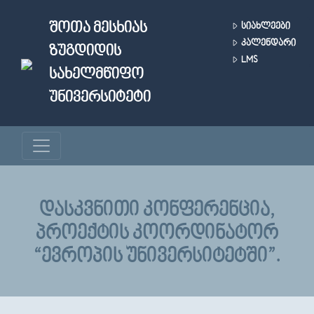
Skip to main content
ᲨᲝᲗᲐ ᲛᲔᲡᲮᲘᲐᲡ
ᲡᲘᲐᲮᲚᲔᲔᲑᲘ
ᲙᲐᲚᲔᲜᲓᲐᲠᲘ
ᲖᲣᲒᲓᲘᲓᲘᲡ
LMS
ᲡᲐᲮᲔᲚᲛᲬᲘᲤᲝ
ᲣᲜᲘᲕᲔᲠᲡᲘᲢᲔᲢᲘ
ᲓᲐᲡᲙᲕᲜᲘᲗᲘ ᲙᲝᲜᲤᲔᲠᲔᲜᲪᲘᲐ,
ᲞᲠᲝᲔᲥᲢᲘᲡ ᲙᲝᲝᲠᲓᲘᲜᲐᲢᲝᲠ
“ᲔᲕᲠᲝᲞᲘᲡ ᲣᲜᲘᲕᲔᲠᲡᲘᲢᲔᲢᲨᲘ”.