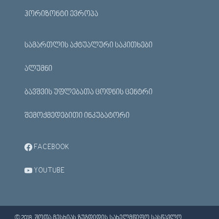
ᲰᲝᲠᲘᲖᲝᲜᲢᲘ ᲔᲕᲠᲝᲞᲐ
ᲡᲐᲛᲐᲠᲗᲚᲘᲡ ᲐᲥᲢᲣᲐᲚᲣᲠᲘ ᲡᲐᲙᲘᲗᲮᲔᲑᲘ
ᲐᲚᲣᲛᲜᲘ
ᲑᲐᲕᲨᲕᲘᲡ ᲣᲤᲚᲔᲑᲐᲗᲐ ᲪᲝᲓᲜᲘᲡ ᲪᲔᲜᲢᲠᲘ
ᲨᲔᲛᲝᲥᲛᲔᲓᲔᲑᲘᲗᲘ ᲘᲜᲙᲣᲑᲐᲢᲝᲠᲘ
FACEBOOK
YOUTUBE
© 2018. ᲨᲝᲗᲐ ᲛᲔᲡᲮᲘᲐᲡ ᲖᲣᲒᲓᲘᲓᲘᲡ ᲡᲐᲮᲔᲚᲛᲬᲘᲤᲝ ᲡᲐᲡᲬᲐᲕᲚᲝ