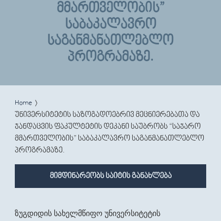
ᲛᲛᲐᲠᲗᲕᲔᲚᲝᲑᲘᲡ”
ᲡᲐᲑᲐᲙᲐᲚᲐᲕᲠᲝ
ᲡᲐᲒᲐᲜᲛᲐᲜᲐᲗᲚᲔᲑᲚᲝ
ᲞᲠᲝᲒᲠᲐᲛᲐᲖᲔ.
You are here
Home
უნივერსიტეტის საზოგადოებრივ მეცნიერებათა და
ჯანდაცვის ფაკულტეტის დეკანი საუბრობს “საჯარო
მმართველობის” საბაკალავრო საგანმანათლებლო
პროგრამაზე.
მიმდინარეობს საიტის განახლება
ზუგდიდის სახელმწიფო უნივერსიტეტის