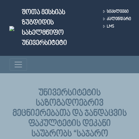
Skip to main content
ᲨᲝᲗᲐ ᲛᲔᲡᲮᲘᲐᲡ
ᲡᲘᲐᲮᲚᲔᲔᲑᲘ
ᲙᲐᲚᲔᲜᲓᲐᲠᲘ
ᲖᲣᲒᲓᲘᲓᲘᲡ
LMS
ᲡᲐᲮᲔᲚᲛᲬᲘᲤᲝ
ᲣᲜᲘᲕᲔᲠᲡᲘᲢᲔᲢᲘ
ᲣᲜᲘᲕᲔᲠᲡᲘᲢᲔᲢᲘᲡ
ᲡᲐᲖᲝᲒᲐᲓᲝᲔᲑᲠᲘᲕ
ᲛᲔᲪᲜᲘᲔᲠᲔᲑᲐᲗᲐ ᲓᲐ ᲯᲐᲜᲓᲐᲪᲕᲘᲡ
ᲤᲐᲙᲣᲚᲢᲔᲢᲘᲡ ᲓᲔᲙᲐᲜᲘ
ᲡᲐᲣᲑᲠᲝᲑᲡ “ᲡᲐᲯᲐᲠᲝ