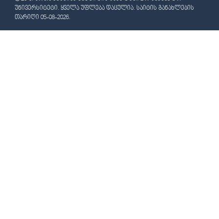
ᲣᲜᲘᲕᲔᲠᲡᲘᲢᲔᲢᲘ. ᲧᲕᲔᲚᲐ ᲣᲤᲚᲔᲑᲐ ᲓᲐᲪᲣᲚᲘᲐ. ᲡᲐᲘᲢᲘᲡ ᲒᲐᲜᲐᲮᲚᲔᲑᲘᲡ
ᲗᲐᲠᲘᲦᲘ 05-08-2026.