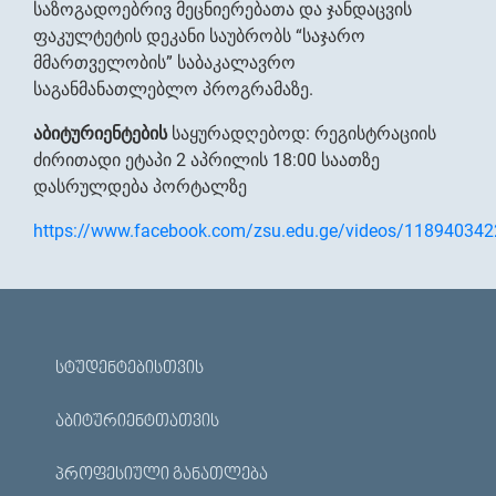
საზოგადოებრივ მეცნიერებათა და ჯანდაცვის
ფაკულტეტის დეკანი საუბრობს “საჯარო
მმართველობის” საბაკალავრო
საგანმანათლებლო პროგრამაზე.
აბიტურიენტების
საყურადღებოდ: რეგისტრაციის
ძირითადი ეტაპი 2 აპრილის 18:00 საათზე
დასრულდება პორტალზე
https://www.facebook.com/zsu.edu.ge/videos/11894034
ᲡᲢᲣᲓᲔᲜᲢᲔᲑᲘᲡᲗᲕᲘᲡ
ᲐᲑᲘᲢᲣᲠᲘᲔᲜᲢᲗᲐᲗᲕᲘᲡ
ᲞᲠᲝᲤᲔᲡᲘᲣᲚᲘ ᲒᲐᲜᲐᲗᲚᲔᲑᲐ