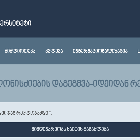
ᲕᲔᲠᲡᲘᲢᲔᲢᲘ
ᲑᲘᲑᲚᲘᲝᲗᲔᲙᲐ
ᲙᲕᲚᲔᲕᲐ
ᲘᲜᲢᲔᲠᲜᲐᲪᲘᲝᲜᲐᲚᲘᲖᲐᲪᲘᲐ
L
ᲝᲜᲘᲡᲫᲘᲔᲑᲘᲡ ᲓᲐᲒᲔᲒᲛᲕᲐ-ᲘᲓᲔᲘᲓᲐᲜ Რ
დეიდან რეალობამდე “.
მიმდინარეობს საიტის განახლება