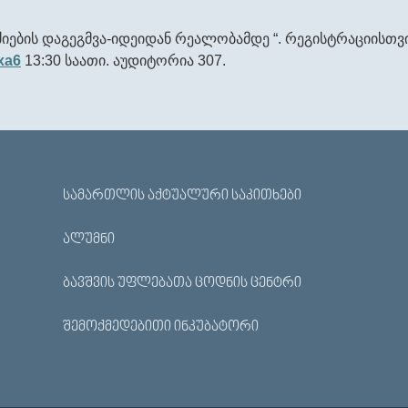
იების
დაგეგმვა
-
იდეიდან
რეალობამდე
“.
რეგისტრაციისთვ
xa6
13:30
საათი
.
აუდიტორია
307.
ᲡᲐᲛᲐᲠᲗᲚᲘᲡ ᲐᲥᲢᲣᲐᲚᲣᲠᲘ ᲡᲐᲙᲘᲗᲮᲔᲑᲘ
ᲐᲚᲣᲛᲜᲘ
ᲑᲐᲕᲨᲕᲘᲡ ᲣᲤᲚᲔᲑᲐᲗᲐ ᲪᲝᲓᲜᲘᲡ ᲪᲔᲜᲢᲠᲘ
ᲨᲔᲛᲝᲥᲛᲔᲓᲔᲑᲘᲗᲘ ᲘᲜᲙᲣᲑᲐᲢᲝᲠᲘ