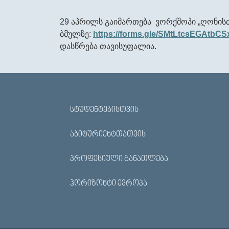
29
აპრილს
გაიმართება
ვორქშოპი
„
ღონისძ
ბმულზე
:
https://forms.gle/SMtLtcsEGAtbCS
დასწრება
თავისუფალია
.
ᲡᲢᲣᲓᲔᲜᲢᲔᲑᲘᲡᲗᲕᲘᲡ
ᲐᲑᲘᲢᲣᲠᲘᲔᲜᲢᲗᲐᲗᲕᲘᲡ
ᲞᲠᲝᲤᲔᲡᲘᲣᲚᲘ ᲒᲐᲜᲐᲗᲚᲔᲑᲐ
ᲰᲝᲠᲘᲖᲝᲜᲢᲘ ᲔᲕᲠᲝᲞᲐ