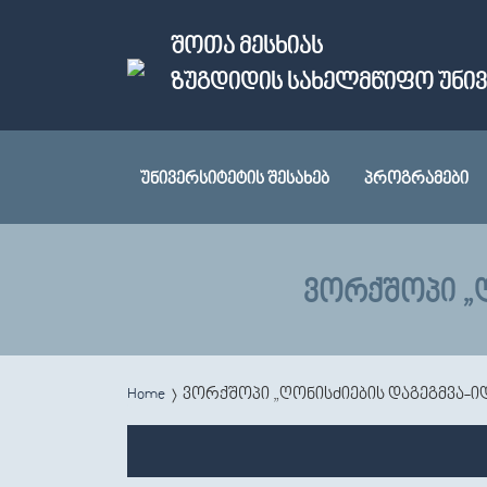
Skip to main content
ᲨᲝᲗᲐ ᲛᲔᲡᲮᲘᲐᲡ
ᲖᲣᲒᲓᲘᲓᲘᲡ ᲡᲐᲮᲔᲚᲛᲬᲘᲤᲝ ᲣᲜᲘ
ᲣᲜᲘᲕᲔᲠᲡᲘᲢᲔᲢᲘᲡ ᲨᲔᲡᲐᲮᲔᲑ
ᲞᲠᲝᲒᲠᲐᲛᲔᲑᲘ
ᲕᲝᲠᲥᲨᲝᲞᲘ „Ღ
You are here
Home
ვორქშოპი „ღონისძიების დაგეგმვა-ი