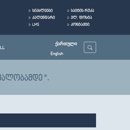
ᲡᲘᲐᲮᲚᲔᲔᲑᲘ
ᲡᲐᲘᲢᲘᲡ ᲠᲣᲙᲐ
ᲙᲐᲚᲔᲜᲓᲐᲠᲘ
ᲔᲚ. ᲤᲝᲡᲢᲐ
LMS
ᲙᲝᲜᲢᲐᲥᲢᲘ
ᲥᲐᲠᲗᲣᲚᲘ
LL
English
ᲔᲐᲚᲝᲑᲐᲛᲓᲔ “.