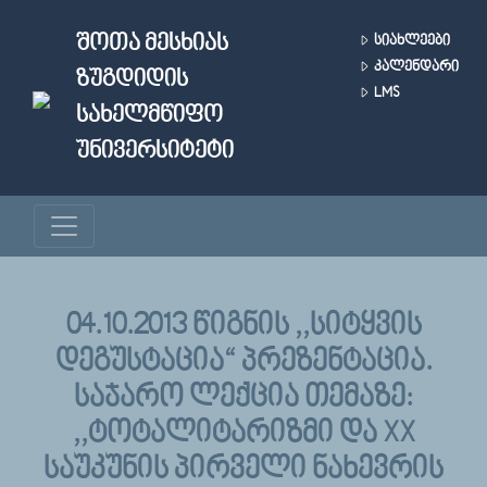
Skip to main content
ᲨᲝᲗᲐ ᲛᲔᲡᲮᲘᲐᲡ
ᲡᲘᲐᲮᲚᲔᲔᲑᲘ
ᲙᲐᲚᲔᲜᲓᲐᲠᲘ
ᲖᲣᲒᲓᲘᲓᲘᲡ
LMS
ᲡᲐᲮᲔᲚᲛᲬᲘᲤᲝ
ᲣᲜᲘᲕᲔᲠᲡᲘᲢᲔᲢᲘ
04.10.2013 ᲬᲘᲒᲜᲘᲡ ,,ᲡᲘᲢᲧᲕᲘᲡ
ᲓᲔᲒᲣᲡᲢᲐᲪᲘᲐ“ ᲞᲠᲔᲖᲔᲜᲢᲐᲪᲘᲐ.
ᲡᲐᲯᲐᲠᲝ ᲚᲔᲥᲪᲘᲐ ᲗᲔᲛᲐᲖᲔ:
,,ᲢᲝᲢᲐᲚᲘᲢᲐᲠᲘᲖᲛᲘ ᲓᲐ XX
ᲡᲐᲣᲙᲣᲜᲘᲡ ᲞᲘᲠᲕᲔᲚᲘ ᲜᲐᲮᲔᲕᲠᲘᲡ