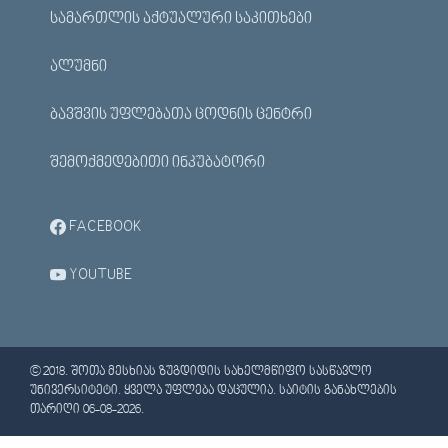
ᲡᲐᲛᲐᲠᲗᲚᲘᲡ ᲐᲥᲢᲣᲐᲚᲣᲠᲘ ᲡᲐᲙᲘᲗᲮᲔᲑᲘ
ᲐᲚᲣᲛᲜᲘ
ᲑᲐᲕᲨᲕᲘᲡ ᲣᲤᲚᲔᲑᲐᲗᲐ ᲪᲝᲓᲜᲘᲡ ᲪᲔᲜᲢᲠᲘ
ᲨᲔᲛᲝᲥᲛᲔᲓᲔᲑᲘᲗᲘ ᲘᲜᲙᲣᲑᲐᲢᲝᲠᲘ
FACEBOOK
YOUTUBE
© 2018. ᲨᲝᲗᲐ ᲛᲔᲡᲮᲘᲐᲡ ᲖᲣᲒᲓᲘᲓᲘᲡ ᲡᲐᲮᲔᲚᲛᲬᲘᲤᲝ ᲡᲐᲡᲬᲐᲕᲚᲝ
ᲣᲜᲘᲕᲔᲠᲡᲘᲢᲔᲢᲘ. ᲧᲕᲔᲚᲐ ᲣᲤᲚᲔᲑᲐ ᲓᲐᲪᲣᲚᲘᲐ. ᲡᲐᲘᲢᲘᲡ ᲒᲐᲜᲐᲮᲚᲔᲑᲘᲡ
ᲗᲐᲠᲘᲦᲘ 06-08-2026.