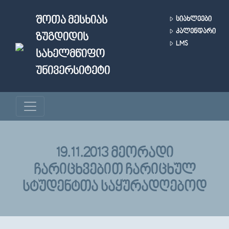
Skip to main content
ᲨᲝᲗᲐ ᲛᲔᲡᲮᲘᲐᲡ
ᲡᲘᲐᲮᲚᲔᲔᲑᲘ
ᲙᲐᲚᲔᲜᲓᲐᲠᲘ
ᲖᲣᲒᲓᲘᲓᲘᲡ
LMS
ᲡᲐᲮᲔᲚᲛᲬᲘᲤᲝ
ᲣᲜᲘᲕᲔᲠᲡᲘᲢᲔᲢᲘ
19.11.2013 ᲛᲔᲝᲠᲐᲓᲘ
ᲩᲐᲠᲘᲪᲮᲕᲔᲑᲘᲗ ᲩᲐᲠᲘᲪᲮᲣᲚ
ᲡᲢᲣᲓᲔᲜᲢᲗᲐ ᲡᲐᲧᲣᲠᲐᲓᲦᲔᲑᲝᲓ