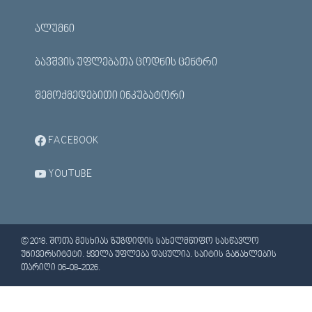
ᲐᲚᲣᲛᲜᲘ
ᲑᲐᲕᲨᲕᲘᲡ ᲣᲤᲚᲔᲑᲐᲗᲐ ᲪᲝᲓᲜᲘᲡ ᲪᲔᲜᲢᲠᲘ
ᲨᲔᲛᲝᲥᲛᲔᲓᲔᲑᲘᲗᲘ ᲘᲜᲙᲣᲑᲐᲢᲝᲠᲘ
FACEBOOK
YOUTUBE
© 2018. ᲨᲝᲗᲐ ᲛᲔᲡᲮᲘᲐᲡ ᲖᲣᲒᲓᲘᲓᲘᲡ ᲡᲐᲮᲔᲚᲛᲬᲘᲤᲝ ᲡᲐᲡᲬᲐᲕᲚᲝ
ᲣᲜᲘᲕᲔᲠᲡᲘᲢᲔᲢᲘ. ᲧᲕᲔᲚᲐ ᲣᲤᲚᲔᲑᲐ ᲓᲐᲪᲣᲚᲘᲐ. ᲡᲐᲘᲢᲘᲡ ᲒᲐᲜᲐᲮᲚᲔᲑᲘᲡ
ᲗᲐᲠᲘᲦᲘ 06-08-2026.