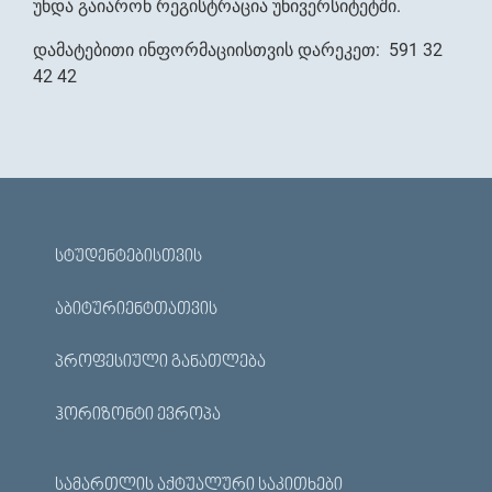
უნდა გაიარონ რეგისტრაცია უნივერსიტეტში.
დამატებითი ინფორმაციისთვის დარეკეთ: 591 32
42 42
ᲡᲢᲣᲓᲔᲜᲢᲔᲑᲘᲡᲗᲕᲘᲡ
ᲐᲑᲘᲢᲣᲠᲘᲔᲜᲢᲗᲐᲗᲕᲘᲡ
ᲞᲠᲝᲤᲔᲡᲘᲣᲚᲘ ᲒᲐᲜᲐᲗᲚᲔᲑᲐ
ᲰᲝᲠᲘᲖᲝᲜᲢᲘ ᲔᲕᲠᲝᲞᲐ
ᲡᲐᲛᲐᲠᲗᲚᲘᲡ ᲐᲥᲢᲣᲐᲚᲣᲠᲘ ᲡᲐᲙᲘᲗᲮᲔᲑᲘ