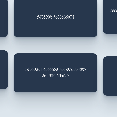
ᲡᲐᲑ
ᲠᲝᲒᲝᲠ ᲩᲐᲕᲐᲑᲐᲠᲝ?
ᲠᲝᲒᲝᲠ ᲩᲐᲕᲐᲑᲐᲠᲝ ᲞᲠᲝᲤᲔᲡᲘᲣᲚ
ᲞᲠᲝᲒᲠᲐᲛᲐᲖᲔ?