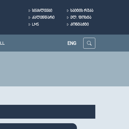
ᲡᲘᲐᲮᲚᲔᲔᲑᲘ
ᲡᲐᲘᲢᲘᲡ ᲠᲣᲙᲐ
ᲙᲐᲚᲔᲜᲓᲐᲠᲘ
ᲔᲚ. ᲤᲝᲡᲢᲐ
LMS
ᲙᲝᲜᲢᲐᲥᲢᲘ
ENG
LL