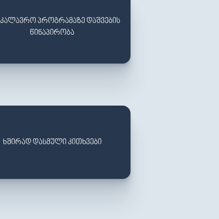
ᲐᲙᲐᲚᲐᲕᲠᲝ ᲞᲠᲝᲒᲠᲐᲛᲐᲖᲔ ᲓᲐᲨᲕᲔᲑᲘᲡ
ᲬᲘᲜᲐᲞᲘᲠᲝᲑᲐ
ᲮᲨᲘᲠᲐᲓ ᲓᲐᲡᲛᲣᲚᲘ ᲙᲘᲗᲮᲕᲔᲑᲘ