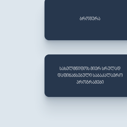
ᲑᲠᲝᲨᲣᲠᲐ
ᲡᲐᲮᲔᲚᲛᲬᲘᲤᲝᲡ ᲛᲘᲔᲠ ᲡᲠᲣᲚᲐᲓ
ᲓᲐᲤᲘᲜᲐᲜᲡᲔᲑᲣᲚᲘ ᲡᲐᲑᲐᲙᲐᲚᲐᲕᲠᲝ
ᲞᲠᲝᲒᲠᲐᲛᲔᲑᲘ