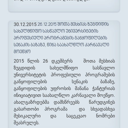
30.12.2015
26.12.2015 ᲨᲝᲗᲐ ᲛᲔᲡᲮᲘᲐᲡ ᲖᲣᲒᲓᲘᲓᲘᲡ
ᲡᲐᲮᲔᲚᲛᲬᲘᲤᲝ ᲡᲐᲡᲬᲐᲕᲚᲝ ᲣᲜᲘᲕᲔᲠᲡᲘᲢᲔᲢᲘᲡ
ᲞᲠᲝᲤᲔᲡᲘᲣᲚᲘ ᲞᲠᲝᲒᲠᲐᲛᲔᲑᲘᲡ ᲒᲐᲜᲧᲝᲤᲘᲚᲔᲑᲘᲡ
ᲡᲔᲜᲐᲙᲘᲡ ᲑᲐᲖᲐᲖᲔ, ᲬᲘᲜᲐ ᲡᲐᲐᲮᲐᲚᲬᲚᲝ ᲙᲐᲠᲜᲐᲕᲐᲚᲘ
ᲛᲝᲔᲬᲧᲝ
2015 წლის 26 დკემბერს შოთა მესხიას
ზუგდიდის სახელმწიფო სასწავლო
უნივერსიტეტის პროფესიული პროგრამების
განყოფილების სენაკის ბაზაზე,
განყოფილების უფროსის მანანა ჭანტურიას
ინიციატივით საახალწლო კარნავალი მოეწყო.
ახალგაზრდებმა დამსწრეებს წარუდგინეს
გასართობი პროგრამა და სხვადასხვა
მუსიკალური და საცეკვაო ნომრები
შეასრულეს.