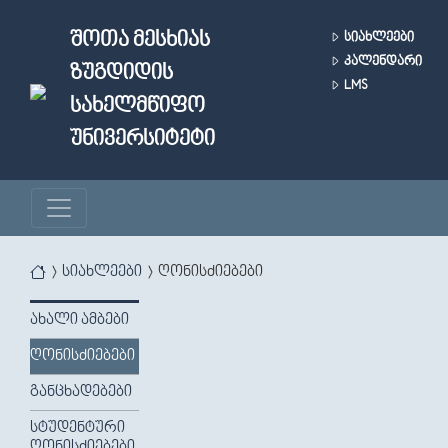
Skip to main content
ᲨᲝᲗᲐ ᲛᲔᲡᲮᲘᲐᲡ
ᲡᲘᲐᲮᲚᲔᲔᲑᲘ
ᲙᲐᲚᲔᲜᲓᲐᲠᲘ
ᲖᲣᲒᲓᲘᲓᲘᲡ
LMS
ᲡᲐᲮᲔᲚᲛᲬᲘᲤᲝ
ᲣᲜᲘᲕᲔᲠᲡᲘᲢᲔᲢᲘ
You are here
სიახლეები
ღონისძიებები
ᲐᲮᲐᲚᲘ ᲐᲛᲑᲔᲑᲘ
ᲦᲝᲜᲘᲡᲫᲘᲔᲑᲔᲑᲘ
ᲒᲐᲜᲪᲮᲐᲓᲔᲑᲔᲑᲘ
ᲡᲢᲣᲓᲔᲜᲢᲣᲠᲘ
ᲦᲝᲜᲘᲡᲫᲘᲔᲑᲔᲑᲘ