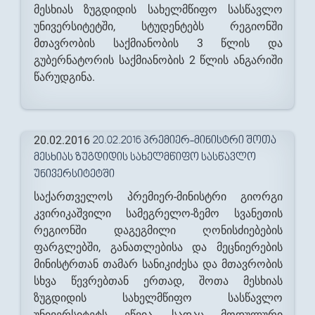
მესხიას ზუგდიდის სახელმწიფო სასწავლო
უნივერსიტეტში, სტუდენტებს რეგიონში
მთავრობის საქმიანობის 3 წლის და
გუბერნატორის საქმიანობის 2 წლის ანგარიში
წარუდგინა.
20.02.2016
20.02.2016 ᲞᲠᲔᲛᲘᲔᲠ-ᲛᲘᲜᲘᲡᲢᲠᲘ ᲨᲝᲗᲐ
ᲛᲔᲡᲮᲘᲐᲡ ᲖᲣᲒᲓᲘᲓᲘᲡ ᲡᲐᲮᲔᲚᲛᲬᲘᲤᲝ ᲡᲐᲡᲬᲐᲕᲚᲝ
ᲣᲜᲘᲕᲔᲠᲡᲘᲢᲔᲢᲨᲘ
საქართველოს პრემიერ-მინისტრი გიორგი
კვირიკაშვილი სამეგრელო-ზემო სვანეთის
რეგიონში დაგეგმილი ღონისძიებების
ფარგლებში, განათლებისა და მეცნიერების
მინისტრთან თამარ სანიკიძესა და მთავრობის
სხვა წევრებთან ერთად, შოთა მესხიას
ზუგდიდის სახელმწიფო სასწავლო
უნივერსიტეტს ეწვია, სადაც მოდულური