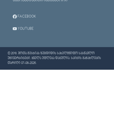
ᲨᲔᲛᲝᲥᲛᲔᲓᲔᲑᲘᲗᲘ ᲘᲜᲙᲣᲑᲐᲢᲝᲠᲘ
FACEBOOK
YOUTUBE
© 2018. ᲨᲝᲗᲐ ᲛᲔᲡᲮᲘᲐᲡ ᲖᲣᲒᲓᲘᲓᲘᲡ ᲡᲐᲮᲔᲚᲛᲬᲘᲤᲝ ᲡᲐᲡᲬᲐᲕᲚᲝ
ᲣᲜᲘᲕᲔᲠᲡᲘᲢᲔᲢᲘ. ᲧᲕᲔᲚᲐ ᲣᲤᲚᲔᲑᲐ ᲓᲐᲪᲣᲚᲘᲐ. ᲡᲐᲘᲢᲘᲡ ᲒᲐᲜᲐᲮᲚᲔᲑᲘᲡ
ᲗᲐᲠᲘᲦᲘ 07-08-2026.