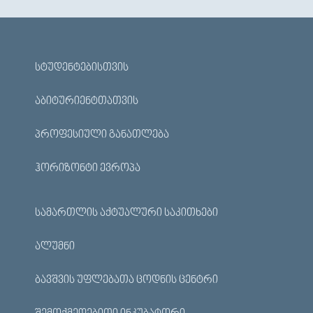
ᲡᲢᲣᲓᲔᲜᲢᲔᲑᲘᲡᲗᲕᲘᲡ
ᲐᲑᲘᲢᲣᲠᲘᲔᲜᲢᲗᲐᲗᲕᲘᲡ
ᲞᲠᲝᲤᲔᲡᲘᲣᲚᲘ ᲒᲐᲜᲐᲗᲚᲔᲑᲐ
ᲰᲝᲠᲘᲖᲝᲜᲢᲘ ᲔᲕᲠᲝᲞᲐ
ᲡᲐᲛᲐᲠᲗᲚᲘᲡ ᲐᲥᲢᲣᲐᲚᲣᲠᲘ ᲡᲐᲙᲘᲗᲮᲔᲑᲘ
ᲐᲚᲣᲛᲜᲘ
ᲑᲐᲕᲨᲕᲘᲡ ᲣᲤᲚᲔᲑᲐᲗᲐ ᲪᲝᲓᲜᲘᲡ ᲪᲔᲜᲢᲠᲘ