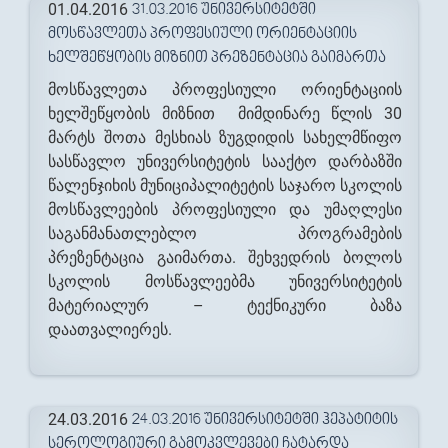
01.04.2016
31.03.2016 ᲣᲜᲘᲕᲔᲠᲡᲘᲢᲔᲢᲨᲘ
ᲛᲝᲡᲬᲐᲕᲚᲔᲗᲐ ᲞᲠᲝᲤᲔᲡᲘᲣᲚᲘ ᲝᲠᲘᲔᲜᲢᲐᲪᲘᲘᲡ
ᲮᲔᲚᲨᲔᲬᲧᲝᲑᲘᲡ ᲛᲘᲖᲜᲘᲗ ᲞᲠᲔᲖᲔᲜᲢᲐᲪᲘᲐ ᲒᲐᲘᲛᲐᲠᲗᲐ
მოსწავლეთა პროფესიული ორიენტაციის
ხელშეწყობის მიზნით მიმდინარე წლის 30
მარტს შოთა მესხიას ზუგდიდის სახელმწიფო
სასწავლო უნივერსიტეტის სააქტო დარბაზში
წალენჯიხის მუნიციპალიტეტის საჯარო სკოლის
მოსწავლეების პროფესიული და უმაღლესი
საგანმანათლებლო პროგრამების
პრეზენტაცია გაიმართა. შეხვედრის ბოლოს
სკოლის მოსწავლეებმა უნივერსიტეტის
მატერიალურ – ტექნიკური ბაზა
დაათვალიერეს.
24.03.2016
24.03.2016 ᲣᲜᲘᲕᲔᲠᲡᲘᲢᲔᲢᲨᲘ ᲰᲔᲞᲐᲢᲘᲢᲘᲡ
ᲡᲔᲠᲝᲚᲝᲒᲘᲣᲠᲘ ᲒᲐᲛᲝᲙᲕᲚᲔᲕᲔᲑᲘ ᲩᲐᲢᲐᲠᲓᲐ