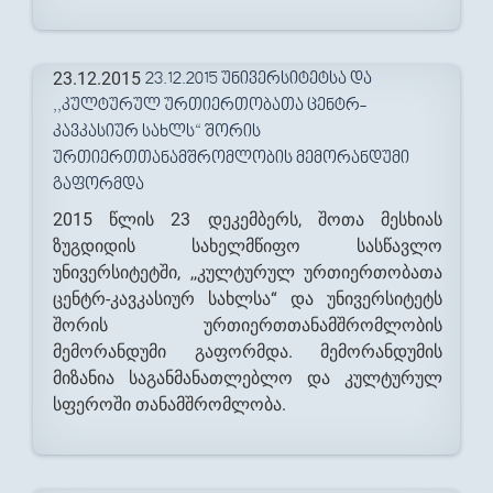
23.12.2015
23.12.2015 ᲣᲜᲘᲕᲔᲠᲡᲘᲢᲔᲢᲡᲐ ᲓᲐ
,,ᲙᲣᲚᲢᲣᲠᲣᲚ ᲣᲠᲗᲘᲔᲠᲗᲝᲑᲐᲗᲐ ᲪᲔᲜᲢᲠ-
ᲙᲐᲕᲙᲐᲡᲘᲣᲠ ᲡᲐᲮᲚᲡ“ ᲨᲝᲠᲘᲡ
ᲣᲠᲗᲘᲔᲠᲗᲗᲐᲜᲐᲛᲨᲠᲝᲛᲚᲝᲑᲘᲡ ᲛᲔᲛᲝᲠᲐᲜᲓᲣᲛᲘ
ᲒᲐᲤᲝᲠᲛᲓᲐ
2015 წლის 23 დეკემბერს, შოთა მესხიას
ზუგდიდის სახელმწიფო სასწავლო
უნივერსიტეტში, ,,კულტურულ ურთიერთობათა
ცენტრ-კავკასიურ სახლსა“ და უნივერსიტეტს
შორის ურთიერთთანამშრომლობის
მემორანდუმი გაფორმდა. მემორანდუმის
მიზანია საგანმანათლებლო და კულტურულ
სფეროში თანამშრომლობა.