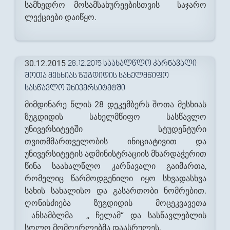
სამხედრო მოსამსახურეებისთვის საჯარო
ლექციები დაიწყო.
30.12.2015
28.12.2015 ᲡᲐᲐᲮᲐᲚᲬᲚᲝ ᲙᲐᲠᲜᲐᲕᲐᲚᲘ
ᲨᲝᲗᲐ ᲛᲔᲡᲮᲘᲐᲡ ᲖᲣᲒᲓᲘᲓᲘᲡ ᲡᲐᲮᲔᲚᲛᲬᲘᲤᲝ
ᲡᲐᲡᲬᲐᲕᲚᲝ ᲣᲜᲘᲕᲔᲠᲡᲘᲢᲔᲢᲨᲘ
მიმდინარე წლის 28 დეკემბერს შოთა მესხიას
ზუგდიდის სახელმწიფო სასწავლო
უნივერსიტეტში სტუდენტური
თვითმმართველობის ინიციატივით და
უნივერსიტეტის ადმინისტრაციის მხარდაჭერით
წინა საახალწლო კარნავალი გაიმართა,
რომელიც წარმოდგენილი იყო სხვადასხვა
სახის სახალისო და გასართობი ნომრებით.
ღონისძიება ზუგდიდის მოცეკვავეთა
ანსამბლმა ,, ჩელამ“ და სასწავლებლის
სოლო მომღერლებმა დაასრულეს.