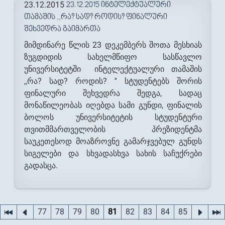
23.12.2015
23.12.2015 ᲘᲜᲢᲔᲚᲔᲥᲢᲣᲐᲚᲣᲠᲘ
ᲗᲐᲛᲐᲨᲘᲡ ,,ᲠᲐ? ᲡᲐᲓ? ᲠᲝᲓᲘᲡ? ᲤᲘᲜᲐᲚᲣᲠᲘ
ᲨᲔᲮᲕᲔᲓᲠᲐ ᲒᲐᲘᲛᲐᲠᲗᲐ
მიმდინარე წლის 23 დეკემბერს შოთა მესხიას
ზუგდიდის სახელმწიფო სასწავლო
უნივერსიტეტში ინტელექტუალური თამაშის
,,რა? სად? როდის? '' სტუდენტებს შორის
ფინალური შეხვედრა შედგა, სადაც
მონაწილეობას იღებდა სამი გუნდი, ფინალის
ბოლოს უნივერსიტეტის სტუდენტური
თვითმმართველობის პრეზიდენტმა
საუკეთესოდ მოაზროვნე გამარჯვებულ გუნდს
სიგელები და სხვადასხვა სახის საჩუქრები
გადასცა.
Pages
77
78
79
80
81
82
83
84
85