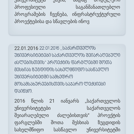
პროფესიული საგანმანათლებლო
პროგრამების ჩვენება, ინფრასტრუქტურული
პროექტებისა და სწავლების ინოვ
22.01.2016
22.01.2016 ,,ᲡᲐᲥᲐᲠᲗᲕᲔᲚᲝᲡ
ᲣᲜᲘᲕᲔᲠᲡᲘᲢᲔᲢᲔᲑᲘ ᲡᲐᲥᲐᲠᲗᲕᲔᲚᲝᲡ ᲨᲔᲘᲐᲠᲐᲦᲔᲑᲣᲚᲘ
ᲫᲐᲚᲔᲑᲘᲡᲗᲕᲘᲡ“ ᲞᲠᲝᲔᲥᲢᲘᲡ ᲤᲐᲠᲒᲚᲔᲑᲨᲘ ᲨᲝᲗᲐ
ᲛᲔᲡᲮᲘᲐᲡ ᲖᲣᲒᲓᲘᲓᲘᲡ ᲡᲐᲮᲔᲚᲛᲬᲘᲤᲝ ᲡᲐᲡᲬᲐᲕᲚᲝ
ᲣᲜᲘᲕᲔᲠᲡᲘᲢᲔᲢᲨᲘ ᲡᲐᲛᲮᲔᲓᲠᲝ
ᲛᲝᲡᲐᲛᲡᲐᲮᲣᲠᲔᲔᲑᲘᲡᲗᲕᲘᲡ ᲡᲐᲯᲐᲠᲝ ᲚᲔᲥᲪᲘᲔᲑᲘ
ᲓᲐᲘᲬᲧᲝ.
2016 წლის 21 იანვარს ,,საქართველოს
უნივერსიტეტები საქართველოს
შეიარაღებული ძალებისთვის“ პროექტის
ფარგლებში შოთა მესხიას ზუგდიდის
სახელმწიფო სასწავლო უნივერსიტეტში