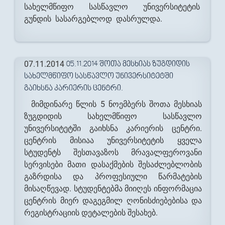
სახელმწიფო სასწავლო უნივერსიტეტის
გუნდის სასარგებლოდ დასრულდა.
07.11.2014
05.11.2014 ᲨᲝᲗᲐ ᲛᲔᲡᲮᲘᲐᲡ ᲖᲣᲒᲓᲘᲓᲘᲡ
ᲡᲐᲮᲔᲚᲛᲬᲘᲤᲝ ᲡᲐᲡᲬᲐᲕᲚᲝ ᲣᲜᲘᲕᲔᲠᲡᲘᲢᲔᲢᲨᲘ
ᲒᲐᲘᲮᲡᲜᲐ ᲙᲐᲠᲘᲔᲠᲘᲡ ᲪᲔᲜᲢᲠᲘ.
მიმდინარე წლის 5 ნოემბერს შოთა მესხიას
ზუგდიდის სახელმწიფო სასწავლო
უნივერსიტეტში გაიხსნა კარიერის ცენტრი.
ცენტრის მისიაა უნივერსიტეტის ყველა
სტუდენტს შესთავაზოს მრავალფეროვანი
სერვისები მათი დასაქმების შესაძლებლობის
გაზრდისა და პროფესიული წარმატების
მისაღწევად. სტუდენტებმა მიიღეს ინფორმაცია
ცენტრის მიერ დაგეგმილ ღონისძიებებისა და
რეგისტრაციის დეტალების შესახებ.