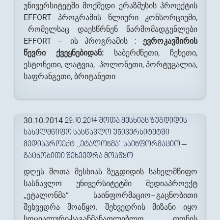
უნივერსიტეტში მოქმედი ერაზმუსის პროექტის
EFFORT პროგრამის წლიური კონსორციუმი,
რომელსაც დაესწრნენ წარმომადგენლები
EFFORT – ის პროგრამის :
ევროკავშირის
წევრი ქვეყნებიდან:
საბერძნეთი, ჩეხეთი,
ესტონეთი, ლატვია, პოლონეთი, პორტუგალია,
საფრანგეთი, ბრიტანეთი
30.10.2014
29.10.2014 ᲨᲝᲗᲐ ᲛᲔᲡᲮᲘᲐᲡ ᲖᲣᲒᲓᲘᲓᲘᲡ
ᲡᲐᲮᲔᲚᲛᲬᲘᲤᲝ ᲡᲐᲡᲬᲐᲕᲚᲝ ᲣᲜᲘᲕᲔᲠᲡᲘᲢᲔᲢᲨᲘ
ᲛᲔᲓᲘᲐᲞᲠᲝᲔᲥᲢ ,,ᲔᲢᲐᲚᲝᲜᲛᲐ'' ᲡᲐᲘᲜᲤᲝᲠᲛᲐᲪᲘᲝ –
ᲒᲐᲪᲜᲝᲑᲘᲗᲘ ᲨᲔᲮᲕᲔᲓᲠᲐ ᲛᲝᲐᲬᲧᲝ
დღეს შოთა მესხიას ზუგდიდის სახელმწიფო
სასწავლო უნივერსიტეტში მედიაპროექტ
,,ეტალონმა“ საინფორმაციო–გაცნობითი
შეხვედრა მოაწყო. შეხვედრის მიზანი იყო
სოციალური-საგანმანათლებლო ფონის