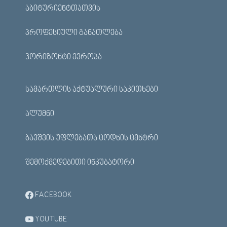
ᲐᲑᲘᲢᲣᲠᲘᲔᲜᲢᲗᲐᲗᲕᲘᲡ
ᲞᲠᲝᲤᲔᲡᲘᲣᲚᲘ ᲒᲐᲜᲐᲗᲚᲔᲑᲐ
ᲰᲝᲠᲘᲖᲝᲜᲢᲘ ᲔᲕᲠᲝᲞᲐ
ᲡᲐᲛᲐᲠᲗᲚᲘᲡ ᲐᲥᲢᲣᲐᲚᲣᲠᲘ ᲡᲐᲙᲘᲗᲮᲔᲑᲘ
ᲐᲚᲣᲛᲜᲘ
ᲑᲐᲕᲨᲕᲘᲡ ᲣᲤᲚᲔᲑᲐᲗᲐ ᲪᲝᲓᲜᲘᲡ ᲪᲔᲜᲢᲠᲘ
ᲨᲔᲛᲝᲥᲛᲔᲓᲔᲑᲘᲗᲘ ᲘᲜᲙᲣᲑᲐᲢᲝᲠᲘ
FACEBOOK
YOUTUBE