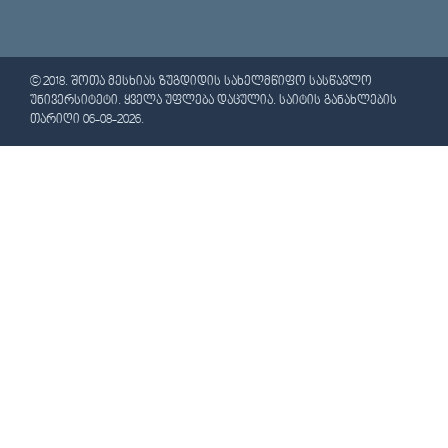
© 2018. ᲨᲝᲗᲐ ᲛᲔᲡᲮᲘᲐᲡ ᲖᲣᲒᲓᲘᲓᲘᲡ ᲡᲐᲮᲔᲚᲛᲬᲘᲤᲝ ᲡᲐᲡᲬᲐᲕᲚᲝ
ᲣᲜᲘᲕᲔᲠᲡᲘᲢᲔᲢᲘ. ᲧᲕᲔᲚᲐ ᲣᲤᲚᲔᲑᲐ ᲓᲐᲪᲣᲚᲘᲐ. ᲡᲐᲘᲢᲘᲡ ᲒᲐᲜᲐᲮᲚᲔᲑᲘᲡ
ᲗᲐᲠᲘᲦᲘ 06-08-2026.