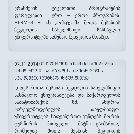
ერასმუსის გაცვლითი პროგრამების
ფარგლებში ერთ – ერთი პროგრამის
HERMES – ის კომიტეტმა შოთა მესახიას
ზუგდიდის სახელმწიფო სასწავლო
უნივერსიტეტში სამუშაო შეხვედრა მოაწყო.
07.11.2014
06.11.2014 ᲨᲝᲗᲐ ᲛᲔᲡᲮᲘᲐᲡ ᲖᲣᲒᲓᲘᲓᲘᲡ
ᲡᲐᲮᲔᲚᲛᲬᲘᲤᲝ ᲡᲐᲡᲬᲐᲕᲚᲝ ᲣᲜᲘᲕᲔᲠᲡᲘᲢᲔᲢᲘᲡ
ᲡᲢᲣᲓᲔᲜᲢᲔᲑᲘ ᲞᲣᲢᲡᲐᲚᲘᲡ ᲢᲣᲠᲜᲘᲠᲖᲔ
დღეს შოთა მესხიას ზუგდიდის სახელმწიფო
სასწავლო უნივერსიტეტსა და საქართველოს
საპატრიარქოს წმ. ანდრია
პირველწოდებულის სახელმწიფო
უნივერსიტეტის საფეხბურთო გუნდებს შორის
ტურნირის პირველი მატჩი გაიმართა,
რომელიც შოთა მესხიას ზუგდიდის