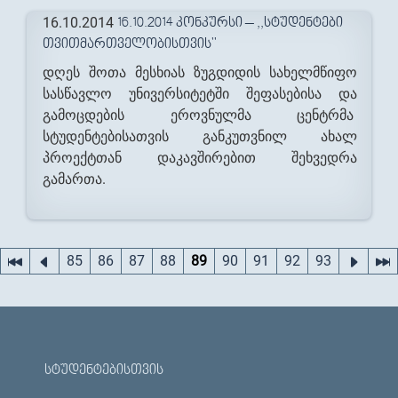
16.10.2014
16.10.2014 ᲙᲝᲜᲙᲣᲠᲡᲘ – ,,ᲡᲢᲣᲓᲔᲜᲢᲔᲑᲘ
ᲗᲕᲘᲗᲛᲐᲠᲗᲕᲔᲚᲝᲑᲘᲡᲗᲕᲘᲡ''
დღეს შოთა მესხიას ზუგდიდის სახელმწიფო
სასწავლო უნივერსიტეტში შეფასებისა და
გამოცდების ეროვნულმა ცენტრმა
სტუდენტებისათვის განკუთვნილ ახალ
პროექტთან დაკავშირებით შეხვედრა
გამართა.
Pages
85
86
87
88
89
90
91
92
93
ᲡᲢᲣᲓᲔᲜᲢᲔᲑᲘᲡᲗᲕᲘᲡ