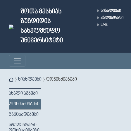
Skip to main content
ᲨᲝᲗᲐ ᲛᲔᲡᲮᲘᲐᲡ
ᲡᲘᲐᲮᲚᲔᲔᲑᲘ
ᲙᲐᲚᲔᲜᲓᲐᲠᲘ
ᲖᲣᲒᲓᲘᲓᲘᲡ
LMS
ᲡᲐᲮᲔᲚᲛᲬᲘᲤᲝ
ᲣᲜᲘᲕᲔᲠᲡᲘᲢᲔᲢᲘ
You are here
სიახლეები
ღონისძიებები
ᲐᲮᲐᲚᲘ ᲐᲛᲑᲔᲑᲘ
ᲦᲝᲜᲘᲡᲫᲘᲔᲑᲔᲑᲘ
ᲒᲐᲜᲪᲮᲐᲓᲔᲑᲔᲑᲘ
ᲡᲢᲣᲓᲔᲜᲢᲣᲠᲘ
ᲦᲝᲜᲘᲡᲫᲘᲔᲑᲔᲑᲘ