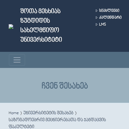
Skip to main content
ᲨᲝᲗᲐ ᲛᲔᲡᲮᲘᲐᲡ
ᲡᲘᲐᲮᲚᲔᲔᲑᲘ
ᲙᲐᲚᲔᲜᲓᲐᲠᲘ
ᲖᲣᲒᲓᲘᲓᲘᲡ
LMS
ᲡᲐᲮᲔᲚᲛᲬᲘᲤᲝ
ᲣᲜᲘᲕᲔᲠᲡᲘᲢᲔᲢᲘ
ᲩᲕᲔᲜ ᲨᲔᲡᲐᲮᲔᲑ
You are here
Home
უნივერსიტეტის შესახებ
საზოგადოებრივ მეცნიერებათა და ჯანდაცვის
ფაკულტეტი