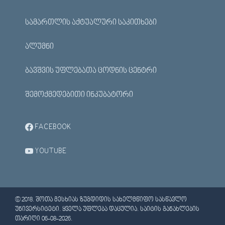
ᲡᲐᲛᲐᲠᲗᲚᲘᲡ ᲐᲥᲢᲣᲐᲚᲣᲠᲘ ᲡᲐᲙᲘᲗᲮᲔᲑᲘ
ᲐᲚᲣᲛᲜᲘ
ᲑᲐᲕᲨᲕᲘᲡ ᲣᲤᲚᲔᲑᲐᲗᲐ ᲪᲝᲓᲜᲘᲡ ᲪᲔᲜᲢᲠᲘ
ᲨᲔᲛᲝᲥᲛᲔᲓᲔᲑᲘᲗᲘ ᲘᲜᲙᲣᲑᲐᲢᲝᲠᲘ
FACEBOOK
YOUTUBE
© 2018. ᲨᲝᲗᲐ ᲛᲔᲡᲮᲘᲐᲡ ᲖᲣᲒᲓᲘᲓᲘᲡ ᲡᲐᲮᲔᲚᲛᲬᲘᲤᲝ ᲡᲐᲡᲬᲐᲕᲚᲝ
ᲣᲜᲘᲕᲔᲠᲡᲘᲢᲔᲢᲘ. ᲧᲕᲔᲚᲐ ᲣᲤᲚᲔᲑᲐ ᲓᲐᲪᲣᲚᲘᲐ. ᲡᲐᲘᲢᲘᲡ ᲒᲐᲜᲐᲮᲚᲔᲑᲘᲡ
ᲗᲐᲠᲘᲦᲘ 06-08-2026.