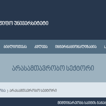
ᲬᲘᲤᲝ ᲣᲜᲘᲕᲔᲠᲡᲘᲢᲔᲢᲘ
ᲑᲘᲑᲚᲘᲝᲗᲔᲙᲐ
ᲙᲕᲚᲔᲕᲐ
ᲘᲜᲢᲔᲠᲜᲐᲪᲘᲝᲜᲐᲚᲘᲖᲐᲪᲘᲐ
L
ᲐᲠᲐᲡᲐᲛᲗᲐᲕᲠᲝᲑᲝ ᲡᲔᲥᲢᲝᲠᲘ
ობა
არასამთავრობო სექტორი
მიმდინარეობს საიტის განა