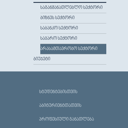
ᲡᲐᲒᲐᲜᲛᲐᲜᲐᲗᲚᲔᲑᲚᲝ ᲡᲔᲥᲢᲝᲠᲘ
ᲑᲘᲖᲜᲔᲡ ᲡᲔᲥᲢᲝᲠᲘ
ᲡᲐᲑᲐᲜᲙᲝ ᲡᲔᲥᲢᲝᲠᲘ
ᲡᲐᲯᲐᲠᲝ ᲡᲔᲥᲢᲝᲠᲘ
ᲐᲠᲐᲡᲐᲛᲗᲐᲕᲠᲝᲑᲝ ᲡᲔᲥᲢᲝᲠᲘ
ᲑᲘᲣᲯᲔᲢᲘ
ᲡᲢᲣᲓᲔᲜᲢᲔᲑᲘᲡᲗᲕᲘᲡ
ᲐᲑᲘᲢᲣᲠᲘᲔᲜᲢᲗᲐᲗᲕᲘᲡ
ᲞᲠᲝᲤᲔᲡᲘᲣᲚᲘ ᲒᲐᲜᲐᲗᲚᲔᲑᲐ