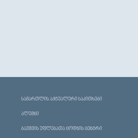
ᲡᲐᲛᲐᲠᲗᲚᲘᲡ ᲐᲥᲢᲣᲐᲚᲣᲠᲘ ᲡᲐᲙᲘᲗᲮᲔᲑᲘ
ᲐᲚᲣᲛᲜᲘ
ᲑᲐᲕᲨᲕᲘᲡ ᲣᲤᲚᲔᲑᲐᲗᲐ ᲪᲝᲓᲜᲘᲡ ᲪᲔᲜᲢᲠᲘ