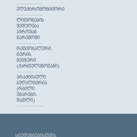
ᲔᲚᲔᲥᲢᲠᲝᲛᲝᲜᲢᲘᲝᲠᲘ
ᲚᲘᲗᲝᲜᲔᲑᲘᲡ
ᲨᲔᲓᲣᲦᲔᲑᲐ
ᲐᲘᲠᲝᲕᲐᲜ
ᲒᲐᲠᲔᲛᲝᲨᲘ
ᲠᲔᲒᲘᲝᲜᲐᲚᲣᲠᲘ
ᲢᲣᲠᲘᲡ
ᲛᲔᲒᲖᲣᲠᲘ
(ᲥᲐᲠᲗᲣᲚᲔᲜᲝᲕᲐᲜᲘ)
ᲞᲠᲐᲥᲢᲘᲙᲣᲚᲘ
ᲑᲣᲦᲐᲚᲢᲔᲠᲘᲐ
(ᲠᲑᲘᲚᲘ
ᲣᲜᲐᲠᲔᲑᲘ-
ᲨᲐᲗᲚᲘ)
ᲡᲢᲣᲓᲔᲜᲢᲔᲑᲘᲡᲗᲕᲘᲡ