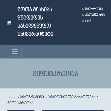
Skip to main content
ᲨᲝᲗᲐ ᲛᲔᲡᲮᲘᲐᲡ
ᲡᲘᲐᲮᲚᲔᲔᲑᲘ
ᲙᲐᲚᲔᲜᲓᲐᲠᲘ
ᲖᲣᲒᲓᲘᲓᲘᲡ
LMS
ᲡᲐᲮᲔᲚᲛᲬᲘᲤᲝ
ᲣᲜᲘᲕᲔᲠᲡᲘᲢᲔᲢᲘ
ᲛᲔᲤᲣᲢᲙᲠᲔᲝᲑᲐ
You are here
Home
პროგრამები
პროფესიული განათლება
მეფუტკრეობა