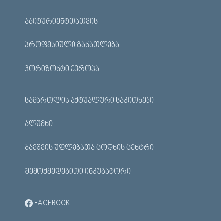
ᲐᲑᲘᲢᲣᲠᲘᲔᲜᲢᲗᲐᲗᲕᲘᲡ
ᲞᲠᲝᲤᲔᲡᲘᲣᲚᲘ ᲒᲐᲜᲐᲗᲚᲔᲑᲐ
ᲰᲝᲠᲘᲖᲝᲜᲢᲘ ᲔᲕᲠᲝᲞᲐ
ᲡᲐᲛᲐᲠᲗᲚᲘᲡ ᲐᲥᲢᲣᲐᲚᲣᲠᲘ ᲡᲐᲙᲘᲗᲮᲔᲑᲘ
ᲐᲚᲣᲛᲜᲘ
ᲑᲐᲕᲨᲕᲘᲡ ᲣᲤᲚᲔᲑᲐᲗᲐ ᲪᲝᲓᲜᲘᲡ ᲪᲔᲜᲢᲠᲘ
ᲨᲔᲛᲝᲥᲛᲔᲓᲔᲑᲘᲗᲘ ᲘᲜᲙᲣᲑᲐᲢᲝᲠᲘ
FACEBOOK