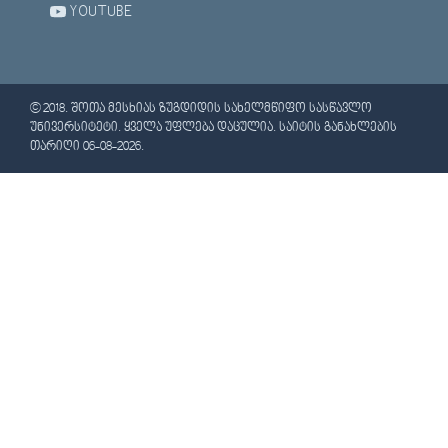
YOUTUBE
© 2018. ᲨᲝᲗᲐ ᲛᲔᲡᲮᲘᲐᲡ ᲖᲣᲒᲓᲘᲓᲘᲡ ᲡᲐᲮᲔᲚᲛᲬᲘᲤᲝ ᲡᲐᲡᲬᲐᲕᲚᲝ
ᲣᲜᲘᲕᲔᲠᲡᲘᲢᲔᲢᲘ. ᲧᲕᲔᲚᲐ ᲣᲤᲚᲔᲑᲐ ᲓᲐᲪᲣᲚᲘᲐ. ᲡᲐᲘᲢᲘᲡ ᲒᲐᲜᲐᲮᲚᲔᲑᲘᲡ
ᲗᲐᲠᲘᲦᲘ 06-08-2026.