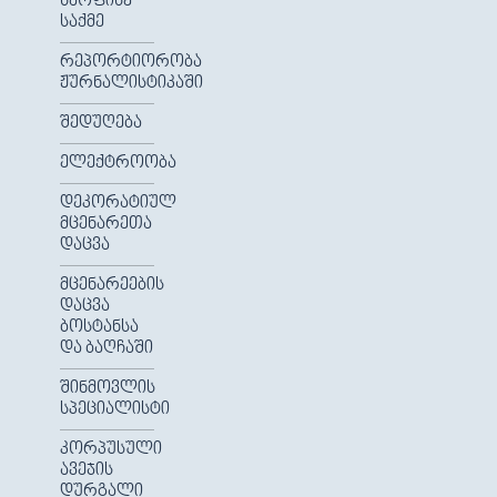
ᲡᲐᲝᲤᲘᲡᲔ
ᲡᲐᲥᲛᲔ
ᲠᲔᲞᲝᲠᲢᲘᲝᲠᲝᲑᲐ
ᲟᲣᲠᲜᲐᲚᲘᲡᲢᲘᲙᲐᲨᲘ
ᲨᲔᲓᲣᲦᲔᲑᲐ
ᲔᲚᲔᲥᲢᲠᲝᲝᲑᲐ
ᲓᲔᲙᲝᲠᲐᲢᲘᲣᲚ
ᲛᲪᲔᲜᲐᲠᲔᲗᲐ
ᲓᲐᲪᲕᲐ
ᲛᲪᲔᲜᲐᲠᲔᲔᲑᲘᲡ
ᲓᲐᲪᲕᲐ
ᲑᲝᲡᲢᲐᲜᲡᲐ
ᲓᲐ ᲑᲐᲦᲩᲐᲨᲘ
ᲨᲘᲜᲛᲝᲕᲚᲘᲡ
ᲡᲞᲔᲪᲘᲐᲚᲘᲡᲢᲘ
ᲙᲝᲠᲞᲣᲡᲣᲚᲘ
ᲐᲕᲔᲯᲘᲡ
ᲓᲣᲠᲒᲐᲚᲘ