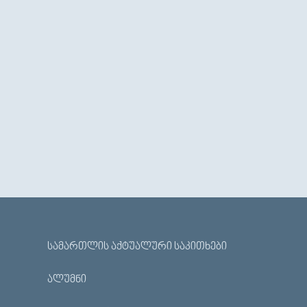
ᲡᲐᲛᲐᲠᲗᲚᲘᲡ ᲐᲥᲢᲣᲐᲚᲣᲠᲘ ᲡᲐᲙᲘᲗᲮᲔᲑᲘ
ᲐᲚᲣᲛᲜᲘ