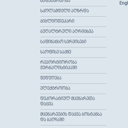
ᲛᲔᲤᲣᲢᲙᲠᲔᲝᲑᲐ
Engl
ᲡᲙᲝᲚᲐᲛᲓᲔᲚᲘ ᲐᲦᲖᲠᲓᲐ
ᲑᲘᲑᲚᲘᲝᲗᲔᲙᲐᲠᲘ
ᲑᲣᲦᲐᲚᲢᲠᲣᲚᲘ ᲐᲦᲠᲘᲪᲮᲕᲐ
ᲡᲐᲤᲘᲜᲐᲜᲡᲝ ᲡᲔᲠᲕᲘᲡᲔᲑᲘ
ᲡᲐᲝᲤᲘᲡᲔ ᲡᲐᲥᲛᲔ
ᲠᲔᲞᲝᲠᲢᲘᲝᲠᲝᲑᲐ
ᲟᲣᲠᲜᲐᲚᲘᲡᲢᲘᲙᲐᲨᲘ
ᲨᲔᲓᲣᲦᲔᲑᲐ
ᲔᲚᲔᲥᲢᲠᲝᲝᲑᲐ
ᲓᲔᲙᲝᲠᲐᲢᲘᲣᲚ ᲛᲪᲔᲜᲐᲠᲔᲗᲐ
ᲓᲐᲪᲕᲐ
ᲛᲪᲔᲜᲐᲠᲔᲔᲑᲘᲡ ᲓᲐᲪᲕᲐ ᲑᲝᲡᲢᲐᲜᲡᲐ
ᲓᲐ ᲑᲐᲦᲩᲐᲨᲘ