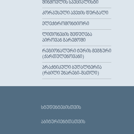
ᲨᲘᲜᲛᲝᲕᲚᲘᲡ ᲡᲞᲔᲪᲘᲐᲚᲘᲡᲢᲘ
ᲙᲝᲠᲞᲣᲡᲣᲚᲘ ᲐᲕᲔᲯᲘᲡ ᲓᲣᲠᲒᲐᲚᲘ
ᲔᲚᲔᲥᲢᲠᲝᲛᲝᲜᲢᲘᲝᲠᲘ
ᲚᲘᲗᲝᲜᲔᲑᲘᲡ ᲨᲔᲓᲣᲦᲔᲑᲐ
ᲐᲘᲠᲝᲕᲐᲜ ᲒᲐᲠᲔᲛᲝᲨᲘ
ᲠᲔᲒᲘᲝᲜᲐᲚᲣᲠᲘ ᲢᲣᲠᲘᲡ ᲛᲔᲒᲖᲣᲠᲘ
(ᲥᲐᲠᲗᲣᲚᲔᲜᲝᲕᲐᲜᲘ)
ᲞᲠᲐᲥᲢᲘᲙᲣᲚᲘ ᲑᲣᲦᲐᲚᲢᲔᲠᲘᲐ
(ᲠᲑᲘᲚᲘ ᲣᲜᲐᲠᲔᲑᲘ-ᲨᲐᲗᲚᲘ)
ᲡᲢᲣᲓᲔᲜᲢᲔᲑᲘᲡᲗᲕᲘᲡ
ᲐᲑᲘᲢᲣᲠᲘᲔᲜᲢᲗᲐᲗᲕᲘᲡ